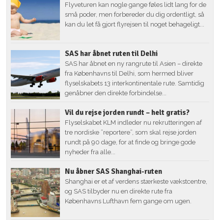
Flyveturen kan nogle gange føles lidt lang for de
små poder, men forbereder du dig ordentligt, så
kan du let få gjort flyrejsen til noget behageligt...
SAS har åbnet ruten til Delhi
SAS har åbnet en ny rangrute til Asien – direkte
fra Københavns til Delhi, som hermed bliver
flyselskabets 13 interkontinentale rute. Samtidig
genåbner den direkte forbindelse...
Vil du rejse jorden rundt – helt gratis?
Flyselskabet KLM indleder nu rekrutteringen af
tre nordiske ”reportere”, som skal rejse jorden
rundt på 90 dage, for at finde og bringe gode
nyheder fra alle...
Nu åbner SAS Shanghai-ruten
Shanghai er et af verdens stærkeste vækstcentre,
og SAS tilbyder nu en direkte rute fra
Københavns Lufthavn fem gange om ugen.