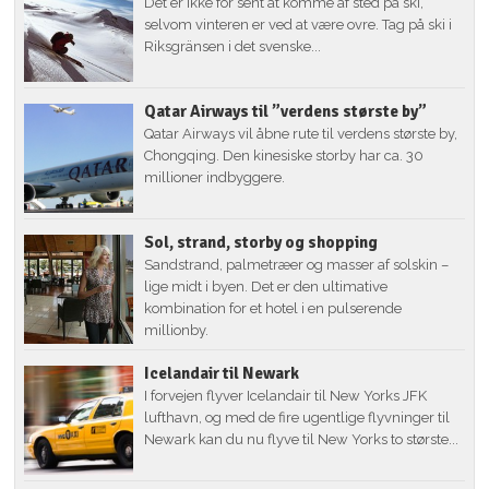
Det er ikke for sent at komme af sted på ski,
selvom vinteren er ved at være ovre. Tag på ski i
Riksgränsen i det svenske...
Qatar Airways til ”verdens største by”
Qatar Airways vil åbne rute til verdens største by,
Chongqing. Den kinesiske storby har ca. 30
millioner indbyggere.
Sol, strand, storby og shopping
Sandstrand, palmetræer og masser af solskin –
lige midt i byen. Det er den ultimative
kombination for et hotel i en pulserende
millionby.
Icelandair til Newark
I forvejen flyver Icelandair til New Yorks JFK
lufthavn, og med de fire ugentlige flyvninger til
Newark kan du nu flyve til New Yorks to største...