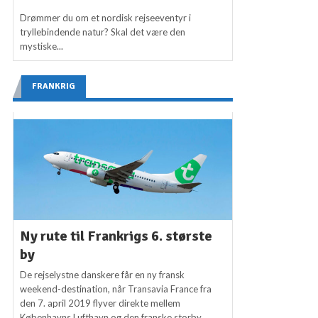
Drømmer du om et nordisk rejseeventyr i
tryllebindende natur? Skal det være den
mystiske...
FRANKRIG
Ny rute til Frankrigs 6. største
by
De rejselystne danskere får en ny fransk
weekend-destination, når Transavia France fra
den 7. april 2019 flyver direkte mellem
Københavns Lufthavn og den franske storby