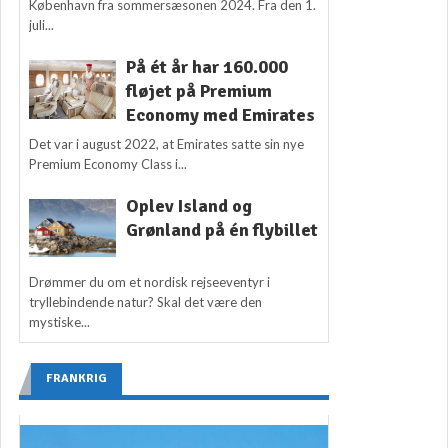
København fra sommersæsonen 2024. Fra den 1.
juli...
På ét år har 160.000
fløjet på Premium
Economy med Emirates
Det var i august 2022, at Emirates satte sin nye
Premium Economy Class i...
Oplev Island og
Grønland på én flybillet
Drømmer du om et nordisk rejseeventyr i
tryllebindende natur? Skal det være den
mystiske...
FRANKRIG