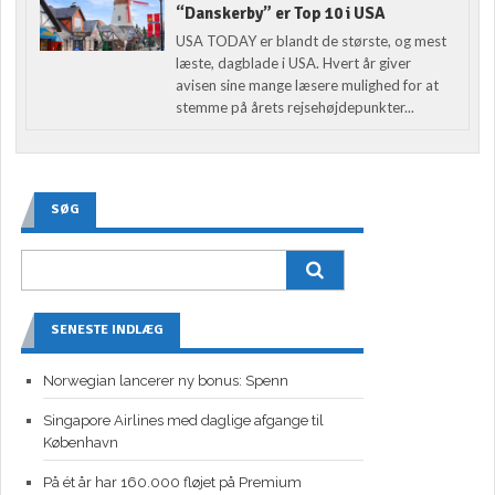
“Danskerby” er Top 10 i USA
USA TODAY er blandt de største, og mest
læste, dagblade i USA. Hvert år giver
avisen sine mange læsere mulighed for at
stemme på årets rejsehøjdepunkter...
SØG
SENESTE INDLÆG
Norwegian lancerer ny bonus: Spenn
Singapore Airlines med daglige afgange til
København
På ét år har 160.000 fløjet på Premium