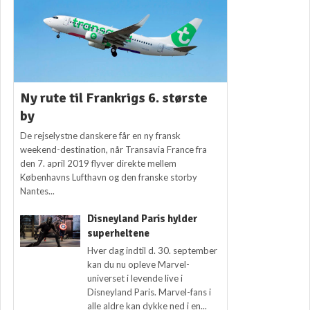
Ny rute til Frankrigs 6. største
by
De rejselystne danskere får en ny fransk
weekend-destination, når Transavia France fra
den 7. april 2019 flyver direkte mellem
Københavns Lufthavn og den franske storby
Nantes...
Disneyland Paris hylder
superheltene
Hver dag indtil d. 30. september
kan du nu opleve Marvel-
universet i levende live i
Disneyland Paris. Marvel-fans i
alle aldre kan dykke ned i en...