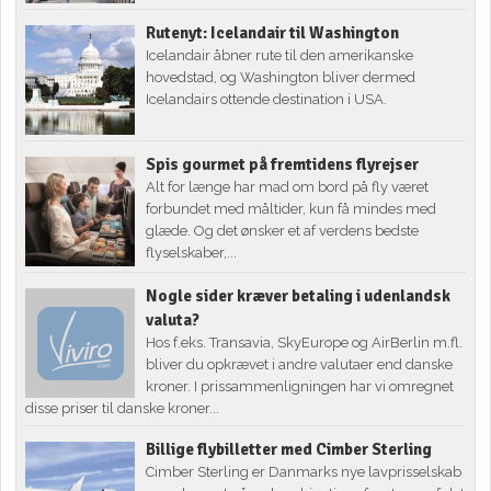
Rutenyt: Icelandair til Washington
Icelandair åbner rute til den amerikanske
hovedstad, og Washington bliver dermed
Icelandairs ottende destination i USA.
Spis gourmet på fremtidens flyrejser
Alt for længe har mad om bord på fly været
forbundet med måltider, kun få mindes med
glæde. Og det ønsker et af verdens bedste
flyselskaber,...
Nogle sider kræver betaling i udenlandsk
valuta?
Hos f.eks. Transavia, SkyEurope og AirBerlin m.fl.
bliver du opkrævet i andre valutaer end danske
kroner. I prissammenligningen har vi omregnet
disse priser til danske kroner...
Billige flybilletter med Cimber Sterling
Cimber Sterling er Danmarks nye lavprisselskab