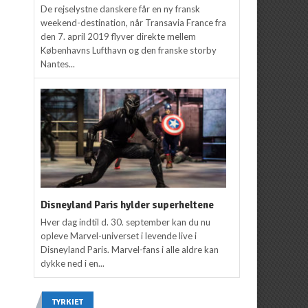
De rejselystne danskere får en ny fransk
weekend-destination, når Transavia France fra
den 7. april 2019 flyver direkte mellem
Københavns Lufthavn og den franske storby
Nantes...
Disneyland Paris hylder superheltene
Hver dag indtil d. 30. september kan du nu
opleve Marvel-universet i levende live i
Disneyland Paris. Marvel-fans i alle aldre kan
dykke ned i en...
TYRKIET