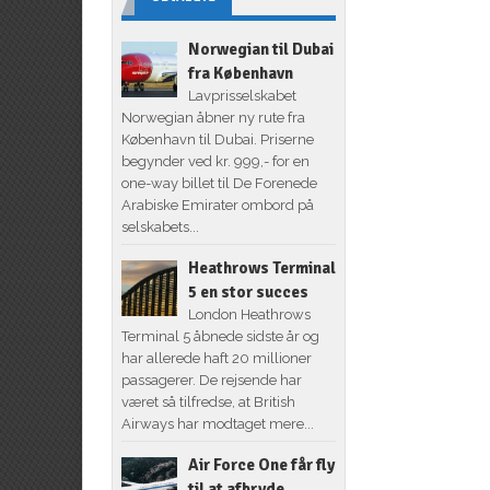
Norwegian til Dubai
fra København
Lavprisselskabet
Norwegian åbner ny rute fra
København til Dubai. Priserne
begynder ved kr. 999,- for en
one-way billet til De Forenede
Arabiske Emirater ombord på
selskabets...
Heathrows Terminal
5 en stor succes
London Heathrows
Terminal 5 åbnede sidste år og
har allerede haft 20 millioner
passagerer. De rejsende har
været så tilfredse, at British
Airways har modtaget mere...
Air Force One får fly
til at afbryde