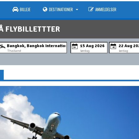
BILLEJE
DESTINATIONER
ANMELDELSER
Å FLYBILLETTTER
Thailand
lørdag
lørdag