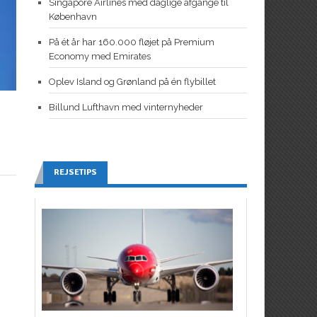
Singapore Airlines med daglige afgange til
København
På ét år har 160.000 fløjet på Premium
Economy med Emirates
Oplev Island og Grønland på én flybillet
Billund Lufthavn med vinternyheder
REJSETIPS