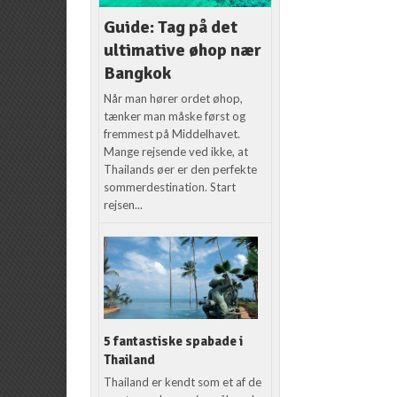
Guide: Tag på det
ultimative øhop nær
Bangkok
Når man hører ordet øhop,
tænker man måske først og
fremmest på Middelhavet.
Mange rejsende ved ikke, at
Thailands øer er den perfekte
sommerdestination. Start
rejsen...
5 fantastiske spabade i
Thailand
Thailand er kendt som et af de