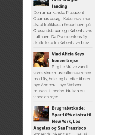
landing
Den amerikanske Præsident
Obamas besøg i København har
skabt trafikkaos i København, på
Øresundsbroen og i Københavns
Lufthavn. Da Præsidentens fly
skulle lette fra København blev...
Vind Alicia Keys
koncertrejse
Birgitte Mütze vandt
vores store musicalkonkurrence
med fly, hotel og billetter til den
nye Andrew Lloyd Webber
musical i London. Nu kan du
vinde en rejse...
Brug rabatkode:
Spar 10% ekstra til
New York, Los
Angeles og San Fransisco
Pønser du på en tur til USA, så