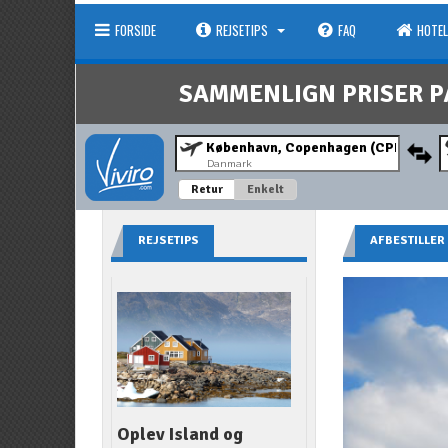
FORSIDE
REJSETIPS
FAQ
HOTEL
SAMMENLIGN PRISER P
Danmark
Retur
Enkelt
REJSETIPS
AFBESTILLER
Oplev Island og