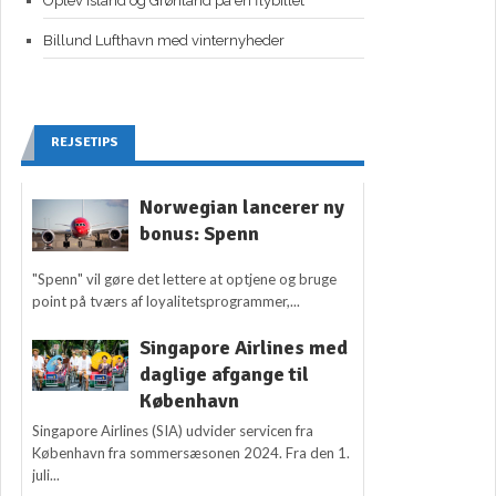
Oplev Island og Grønland på én flybillet
Billund Lufthavn med vinternyheder
REJSETIPS
Norwegian lancerer ny
bonus: Spenn
"Spenn" vil gøre det lettere at optjene og bruge
point på tværs af loyalitetsprogrammer,...
Singapore Airlines med
daglige afgange til
København
Singapore Airlines (SIA) udvider servicen fra
København fra sommersæsonen 2024. Fra den 1.
juli...