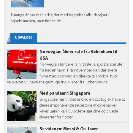
I mange år har man arbejdet med begrebet afbudsrejser i
rejsebranchen, men findes de...
UDVALGTE
Norwegian åbner rute fra København til
USA
Norwegian lancerer sin første langdistancerute
fra København. Fra november kan danskere
flyve med Norwegian direkte til Florida, hvor
selskabet vil have to ugentlige flyvninger fra Københavns...
Mød pandaen i Singapore
Singapore har tilføjet endnu en zoologisk have til
deres imponerende repertoire af dyreparker. I
River Safari kan du opleve sjældne og truede
dyrearter fra floder i...
Se videoen: Messi & Co. laver