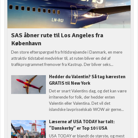
SAS åbner rute til Los Angeles fra
København
Den store efterspørgsel fra fritidsrejsende i Danmark, en mere
attraktiv tidstabel medvirker til, at ruten bliver en del af
trafikprogrammet fremover fra Kastrup. Der bliver seks...
Hedder du Valentin? Så tag kæresten
GRATIS til New York
Det er snart Valentins dag, og det kan være
irriterende for folk, der hedder enten
Valentin eller Valentina. Det vil det
islandske lavprisselskab WOW air gerne...
Læserne af USA TODAY har talt:
“Danskerby” er Top 10 i USA
USA TODAY er blandt de største, og mest