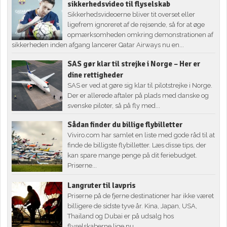
sikkerhedsvideo til flyselskab
Sikkerhedsvideoerne bliver tit overset eller
ligefrem ignoreret af de rejsende, så for at øge
opmærksomheden omkring demonstrationen af
sikkerheden inden afgang lancerer Qatar Airways nu en...
SAS gør klar til strejke i Norge – Her er
dine rettigheder
SAS er ved at gøre sig klar til pilotstrejke i Norge.
Der er allerede aftaler på plads med danske og
svenske piloter, så på fly med...
Sådan finder du billige flybilletter
Viviro.com har samlet en liste med gode råd til at
finde de billigste flybilletter. Læs disse tips, der
kan spare mange penge på dit feriebudget.
Priserne...
Langruter til lavpris
Priserne på de fjerne destinationer har ikke været
billigere de sidste tyve år. Kina, Japan, USA,
Thailand og Dubai er på udsalg hos
flyselskaberne lige nu,...