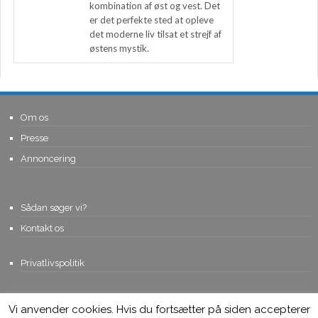
kombination af øst og vest. Det
er det perfekte sted at opleve
det moderne liv tilsat et strejf af
østens mystik.
Om os
Presse
Annoncering
Sådan søger vi?
Kontakt os
Privatlivspolitik
Vi anvender cookies. Hvis du fortsætter på siden accepterer
© Copyright 2015, Viviro.com ApS
- Alle rettigheder forbeholdes. Vi