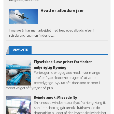
Hvad er afbudsrejser
I mange år har man arbejdet med begrebet afbudsrejser i
rejsebranchen, men findes de...
UDVALGTE
Flyselskab: Lave priser forhindrer
miljørigtig flyvning
Forbrugerne er ligeglade med, hvor mange
kræfter flyselskaberne bruger på at være
bæredygtige. Syv ud af ti danskere baserer i
stedet valget af flyrejser på pris,...
Kvinde amok: Missede fly
En kinesisk kvinde misser flyet fra Hong Kong til
San Fransisco og går amok i lufthavn. Se de
dramatiske billeder af den hysteriske kvinde her.