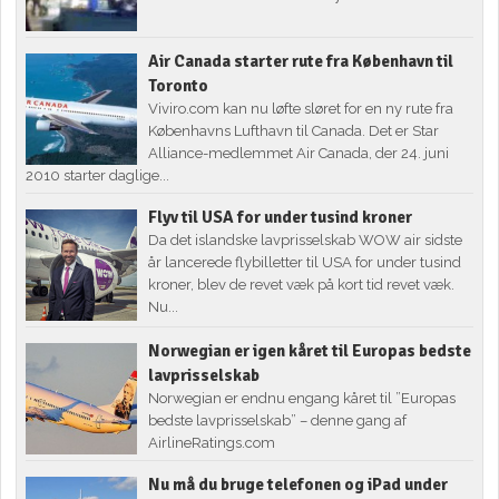
Air Canada starter rute fra København til
Toronto
Viviro.com kan nu løfte sløret for en ny rute fra
Københavns Lufthavn til Canada. Det er Star
Alliance-medlemmet Air Canada, der 24. juni
2010 starter daglige...
Flyv til USA for under tusind kroner
Da det islandske lavprisselskab WOW air sidste
år lancerede flybilletter til USA for under tusind
kroner, blev de revet væk på kort tid revet væk.
Nu...
Norwegian er igen kåret til Europas bedste
lavprisselskab
Norwegian er endnu engang kåret til ”Europas
bedste lavprisselskab” – denne gang af
AirlineRatings.com
Nu må du bruge telefonen og iPad under