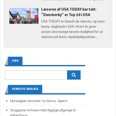
Læserne af USA TODAY har talt:
“Danskerby” er Top 10 i USA
USA TODAY er blandt de største, og mest
læste, dagblade i USA. Hvert år giver
avisen sine mange læsere mulighed for at
stemme på årets rejsehøjdepunkter...
SØG
SENESTE INDLÆG
Norwegian lancerer ny bonus: Spenn
Singapore Airlines med daglige afgange til
København