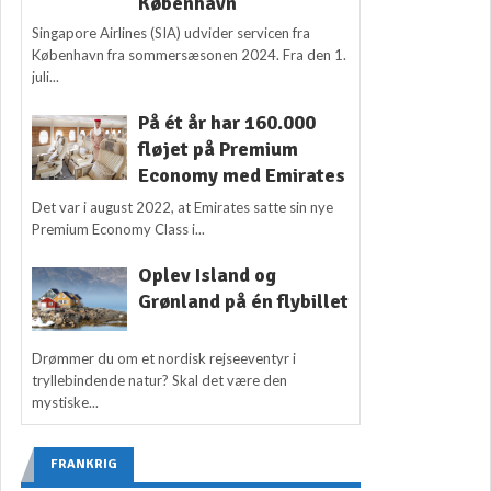
København
Singapore Airlines (SIA) udvider servicen fra
København fra sommersæsonen 2024. Fra den 1.
juli...
På ét år har 160.000
fløjet på Premium
Economy med Emirates
Det var i august 2022, at Emirates satte sin nye
Premium Economy Class i...
Oplev Island og
Grønland på én flybillet
Drømmer du om et nordisk rejseeventyr i
tryllebindende natur? Skal det være den
mystiske...
FRANKRIG