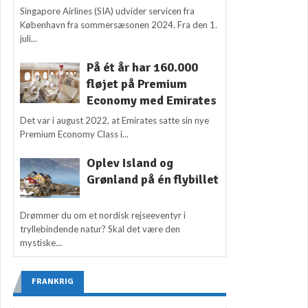
Singapore Airlines (SIA) udvider servicen fra
København fra sommersæsonen 2024. Fra den 1.
juli...
På ét år har 160.000
fløjet på Premium
Economy med Emirates
Det var i august 2022, at Emirates satte sin nye
Premium Economy Class i...
Oplev Island og
Grønland på én flybillet
Drømmer du om et nordisk rejseeventyr i
tryllebindende natur? Skal det være den
mystiske...
FRANKRIG