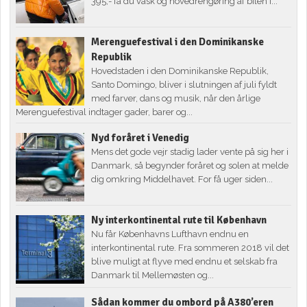
395,- få du vask og hovedrengøring af bilen i...
Merenguefestival i den Dominikanske
Republik
Hovedstaden i den Dominikanske Republik,
Santo Domingo, bliver i slutningen af juli fyldt
med farver, dans og musik, når den årlige
Merenguefestival indtager gader, barer og...
Nyd foråret i Venedig
Mens det gode vejr stadig lader vente på sig her i
Danmark, så begynder foråret og solen at melde
dig omkring Middelhavet. For få uger siden...
Ny interkontinental rute til København
Nu får Københavns Lufthavn endnu en
interkontinental rute. Fra sommeren 2018 vil det
blive muligt at flyve med endnu et selskab fra
Danmark til Mellemøsten og...
Sådan kommer du ombord på A380’eren