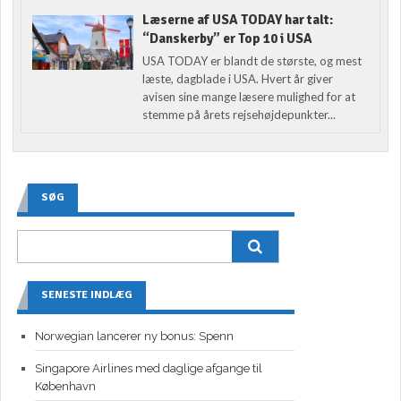
Læserne af USA TODAY har talt:
“Danskerby” er Top 10 i USA
USA TODAY er blandt de største, og mest
læste, dagblade i USA. Hvert år giver
avisen sine mange læsere mulighed for at
stemme på årets rejsehøjdepunkter...
SØG
SENESTE INDLÆG
Norwegian lancerer ny bonus: Spenn
Singapore Airlines med daglige afgange til
København