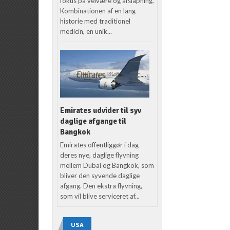
fokus på velvære og afslapning.
Kombinationen af en lang
historie med traditionel
medicin, en unik...
Emirates udvider til syv
daglige afgange til
Bangkok
Emirates offentliggør i dag
deres nye, daglige flyvning
mellem Dubai og Bangkok, som
bliver den syvende daglige
afgang. Den ekstra flyvning,
som vil blive serviceret af...
USA