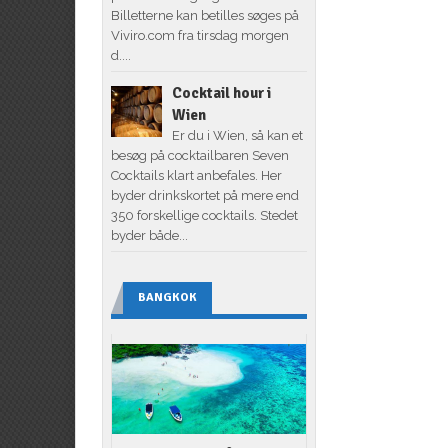
Billetterne kan betilles søges på
Viviro.com fra tirsdag morgen
d....
Cocktail hour i
Wien
Er du i Wien, så kan et
besøg på cocktailbaren Seven
Cocktails klart anbefales. Her
byder drinkskortet på mere end
350 forskellige cocktails. Stedet
byder både...
BANGKOK