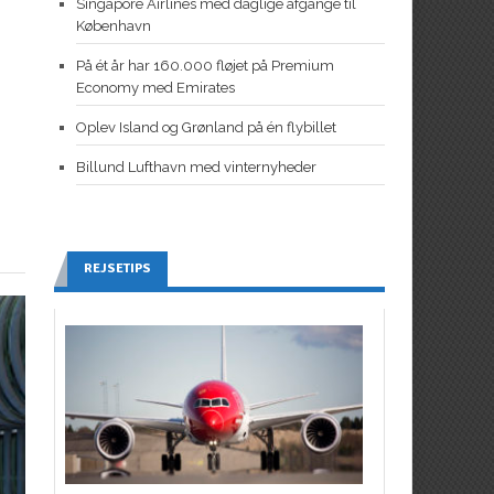
Singapore Airlines med daglige afgange til
København
På ét år har 160.000 fløjet på Premium
Economy med Emirates
Oplev Island og Grønland på én flybillet
Billund Lufthavn med vinternyheder
REJSETIPS