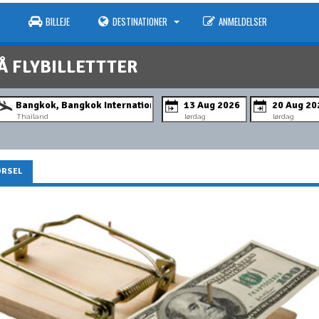
BILLEJE
DESTINATIONER
ANMELDELSER
Å FLYBILLETTTER
Thailand
lørdag
lørdag
ØRSEL