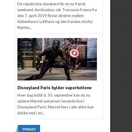
De rejselystne danskere får en ny fransk
weekend-destination, når Transavia France fra
den 7. april 2019 flyver direkte mellem
Københavns Lufthavn og den franske storby
Nantes...
Disneyland Paris hylder superheltene
Hver dag indtil d. 30. september kan du nu
opleve Marvel-universet i levende live i
Disneyland Paris. Marvel-fans i alle aldre kan
dykke ned i en...
TYRKIET