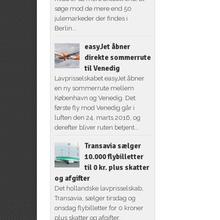
søge mod de mere end 50
julemarkeder der findes i
Berlin...
easyJet åbner
direkte sommerrute
til Venedig
Lavprisselskabet easyJet åbner
en ny sommerrute mellem
København og Venedig. Det
første fly mod Venedig går i
luften den 24. marts 2016, og
derefter bliver ruten betjent...
Transavia sælger
10.000 flybilletter
til 0 kr. plus skatter
og afgifter
Det hollandske lavprisselskab,
Transavia, sælger tirsdag og
onsdag flybilletter for 0 kroner
plus skatter og afgifter.