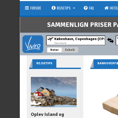
FORSIDE
REJSETIPS
FAQ
HOTEL
SAMMENLIGN PRISER P
Danmark
Retur
Enkelt
REJSETIPS
BANKOVERF
Oplev Island og