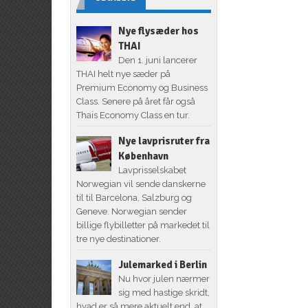
Nye flysæder hos
THAI
Den 1. juni lancerer
THAI helt nye sæder på
Premium Economy og Business
Class. Senere på året får også
Thais Economy Class en tur.
Nye lavprisruter fra
København
Lavprisselskabet
Norwegian vil sende danskerne
til til Barcelona, Salzburg og
Geneve. Norwegian sender
billige flybilletter på markedet til
tre nye destinationer.
Julemarked i Berlin
Nu hvor julen nærmer
sig med hastige skridt,
hvad er så mere aktuelt end, at