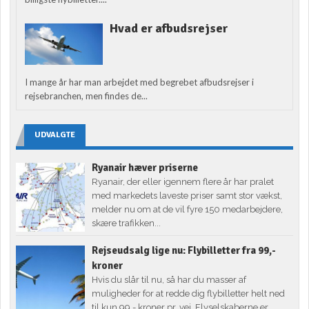
Hvad er afbudsrejser
I mange år har man arbejdet med begrebet afbudsrejser i
rejsebranchen, men findes de...
UDVALGTE
Ryanair hæver priserne
Ryanair, der eller igennem flere år har pralet
med markedets laveste priser samt stor vækst,
melder nu om at de vil fyre 150 medarbejdere,
skære trafikken...
Rejseudsalg lige nu: Flybilletter fra 99,-
kroner
Hvis du slår til nu, så har du masser af
muligheder for at redde dig flybilletter helt ned
til kun 99,- kroner pr. vej. Flyselskaberne er...