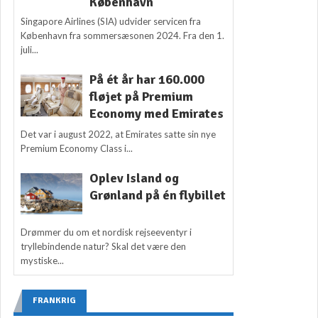
København
Singapore Airlines (SIA) udvider servicen fra
København fra sommersæsonen 2024. Fra den 1.
juli...
På ét år har 160.000
fløjet på Premium
Economy med Emirates
Det var i august 2022, at Emirates satte sin nye
Premium Economy Class i...
Oplev Island og
Grønland på én flybillet
Drømmer du om et nordisk rejseeventyr i
tryllebindende natur? Skal det være den
mystiske...
FRANKRIG