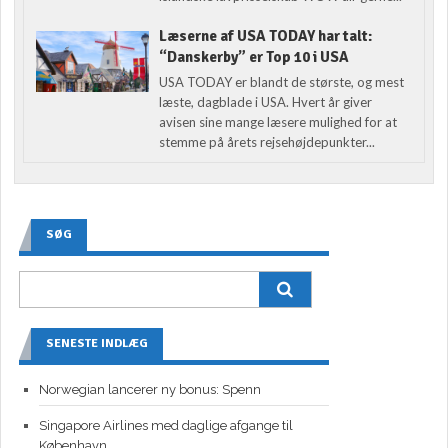
Læserne af USA TODAY har talt:
“Danskerby” er Top 10 i USA
USA TODAY er blandt de største, og mest
læste, dagblade i USA. Hvert år giver
avisen sine mange læsere mulighed for at
stemme på årets rejsehøjdepunkter...
SØG
SENESTE INDLÆG
Norwegian lancerer ny bonus: Spenn
Singapore Airlines med daglige afgange til
København