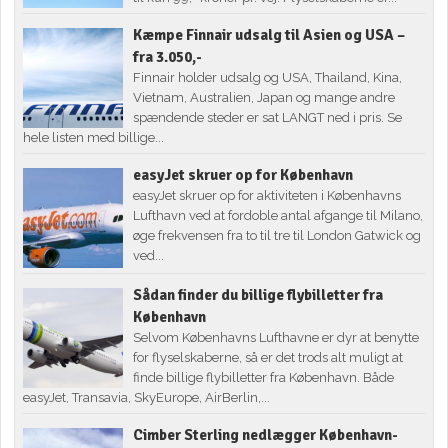
Kæmpe Finnair udsalg til Asien og USA –
fra 3.050,-
Finnair holder udsalg og USA, Thailand, Kina,
Vietnam, Australien, Japan og mange andre
spændende steder er sat LANGT ned i pris. Se
hele listen med billige...
easyJet skruer op for København
easyJet skruer op for aktiviteten i Københavns
Lufthavn ved at fordoble antal afgange til Milano,
øge frekvensen fra to til tre til London Gatwick og
ved...
Sådan finder du billige flybilletter fra
København
Selvom Københavns Lufthavne er dyr at benytte
for flyselskaberne, så er det trods alt muligt at
finde billige flybilletter fra København. Både
easyJet, Transavia, SkyEurope, AirBerlin,...
Cimber Sterling nedlægger København-