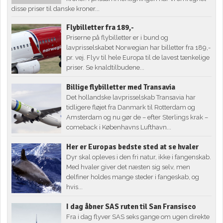
disse priser til danske kroner...
Flybilletter fra 189,-
Priserne på flybilletter er i bund og
lavprisselskabet Norwegian har billetter fra 189,-
pr. vej. Flyv til hele Europa til de lavest tænkelige
priser. Se knaldtilbudene...
Billige flybilletter med Transavia
Det hollandske lavprisselskab Transavia har
tidligere fløjet fra Danmark til Rotterdam og
Amsterdam og nu gør de – efter Sterlings krak –
comeback i Københavns Lufthavn...
Her er Europas bedste sted at se hvaler
Dyr skal opleves i den fri natur, ikke i fangenskab.
Med hvaler giver det næsten sig selv, men
delfiner holdes mange steder i fangeskab, og
hvis...
I dag åbner SAS ruten til San Fransisco
Fra i dag flyver SAS seks gange om ugen direkte