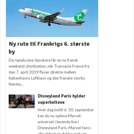
Ny rute til Frankrigs 6. største
by
De rejselystne danskere får en ny fransk
weekend-destination, når Transavia France fra
den 7. april 2019 flyver direkte mellem
Københavns Lufthavn og den franske storby
Nantes...
Disneyland Paris hylder
superheltene
Hver dag indtil d. 30. september
kan du nu opleve Marvel-
universet i levende live i
Disneyland Paris. Marvel-fans i
alle aldre kan dykke ned i en...