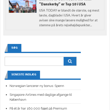
“Danskerby” er Top 10 i USA
USA TODAY er blandt de største, og mest
læste, dagblade i USA. Hvert år giver
avisen sine mange læsere mulighed for at
stemme på årets rejsehøjdepunkter...
SØG
SENESTE INDLÆG
Norwegian lancerer ny bonus: Spenn
Singapore Airlines med daglige afgange til
København
På ét år har 160.000 fløjet på Premium