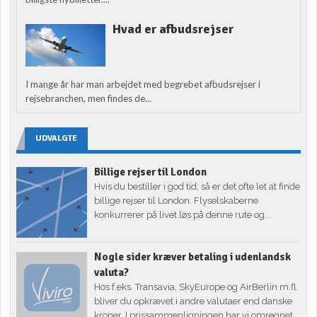
Hvad er afbudsrejser
I mange år har man arbejdet med begrebet afbudsrejser i
rejsebranchen, men findes de...
UDVALGTE
Billige rejser til London
Hvis du bestiller i god tid, så er det ofte let at finde
billige rejser til London. Flyselskaberne
konkurrerer på livet løs på denne rute og...
Nogle sider kræver betaling i udenlandsk
valuta?
Hos f.eks. Transavia, SkyEurope og AirBerlin m.fl.
bliver du opkrævet i andre valutaer end danske
kroner. I prissammenligningen har vi omregnet