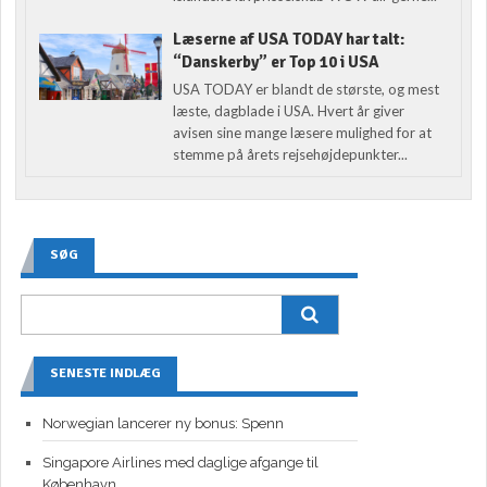
Læserne af USA TODAY har talt:
“Danskerby” er Top 10 i USA
USA TODAY er blandt de største, og mest
læste, dagblade i USA. Hvert år giver
avisen sine mange læsere mulighed for at
stemme på årets rejsehøjdepunkter...
SØG
SENESTE INDLÆG
Norwegian lancerer ny bonus: Spenn
Singapore Airlines med daglige afgange til
København