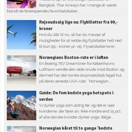
Bangkok. Thai Airways har i mange år været
blandt de ferierejsendes favoritselskaber,...
Rejseudsalg lige nu: Flybilletter fra 99,-
kroner
Hvis du slår til nu, så har du masser af
muligheder for at redde dig flybilletter helt ned
til kun 99,- kroner pr. vej. Flyselskaberne er...
Norwegians Boston-rute er i luften
En Boeing 787 Dreamliner fra Københavns
Lufthavn vendte den røde snude mod Boston, og
dermed har det norske lavprisselskab taget hul
på deres seneste USA-rute. ”Norwegian...
Guide: De fem bedste yoga hotspots i
verden
Vi dyrker yoga som aldrig før, og det er især
kvinderne, der fører an. Ikke mindre end 15 pct.
af alle danske kvinder dyrker yoga, ifølge...
Norwegian kåret til to gange ‘bedste