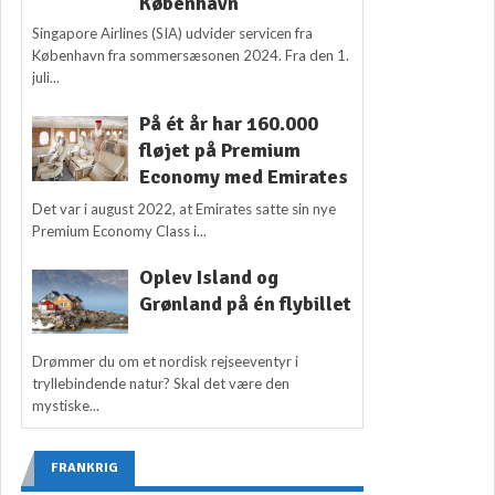
København
Singapore Airlines (SIA) udvider servicen fra
København fra sommersæsonen 2024. Fra den 1.
juli...
På ét år har 160.000
fløjet på Premium
Economy med Emirates
Det var i august 2022, at Emirates satte sin nye
Premium Economy Class i...
Oplev Island og
Grønland på én flybillet
Drømmer du om et nordisk rejseeventyr i
tryllebindende natur? Skal det være den
mystiske...
FRANKRIG