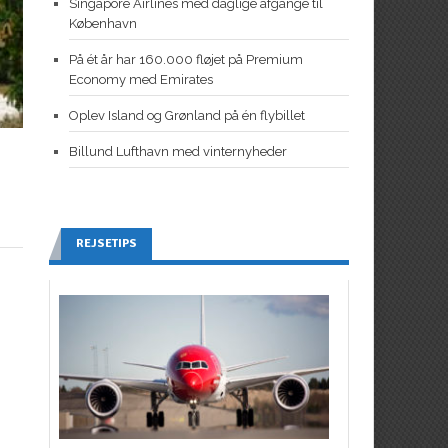
Singapore Airlines med daglige afgange til
København
På ét år har 160.000 fløjet på Premium
Economy med Emirates
Oplev Island og Grønland på én flybillet
Billund Lufthavn med vinternyheder
REJSETIPS