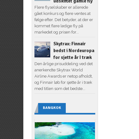
udskiftet gamle fly
Flere flyselskaber er allerede
gået konkurs og flere ventes at
følge efter. Det betyder, at der er
kommet flere ledige fly på
markedet og prisen for...
Skytrax: Finnair
bedst i Nordeuropa
for sjette år I træk
Den årlige prisuddeling ved det
anerkendte Skytrax World
Airline Awards er netop afholdt,
og Finnair løb for sjette år i træk
med titlen som det bedste...
BANGKOK