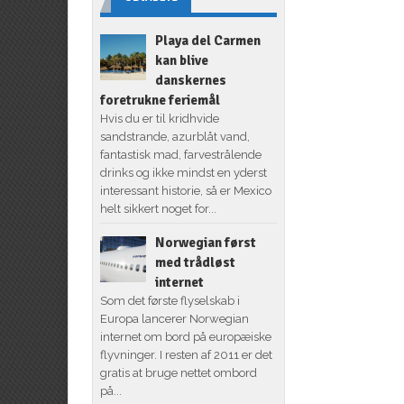
Playa del Carmen
kan blive
danskernes
foretrukne feriemål
Hvis du er til kridhvide
sandstrande, azurblåt vand,
fantastisk mad, farvestrålende
drinks og ikke mindst en yderst
interessant historie, så er Mexico
helt sikkert noget for...
Norwegian først
med trådløst
internet
Som det første flyselskab i
Europa lancerer Norwegian
internet om bord på europæiske
flyvninger. I resten af 2011 er det
gratis at bruge nettet ombord
på...