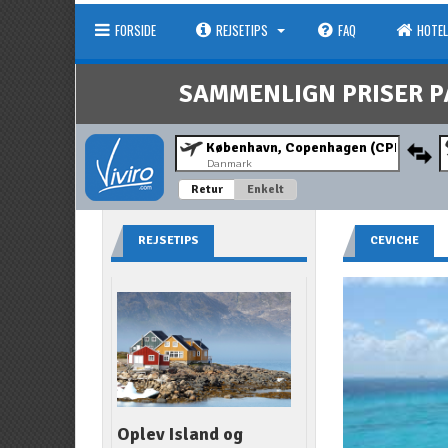
FORSIDE
REJSETIPS
FAQ
HOTEL
SAMMENLIGN PRISER P
Danmark
Retur
Enkelt
REJSETIPS
CEVICHE
Oplev Island og