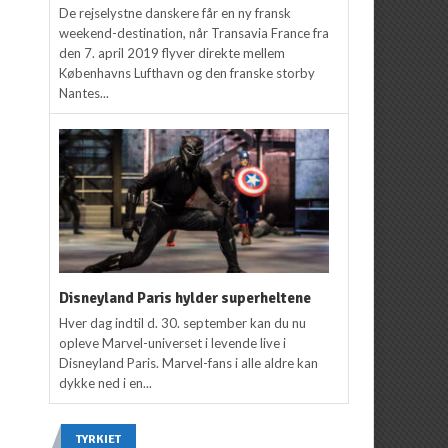
De rejselystne danskere får en ny fransk
weekend-destination, når Transavia France fra
den 7. april 2019 flyver direkte mellem
Københavns Lufthavn og den franske storby
Nantes...
Disneyland Paris hylder superheltene
Hver dag indtil d. 30. september kan du nu
opleve Marvel-universet i levende live i
Disneyland Paris. Marvel-fans i alle aldre kan
dykke ned i en...
TYRKIET