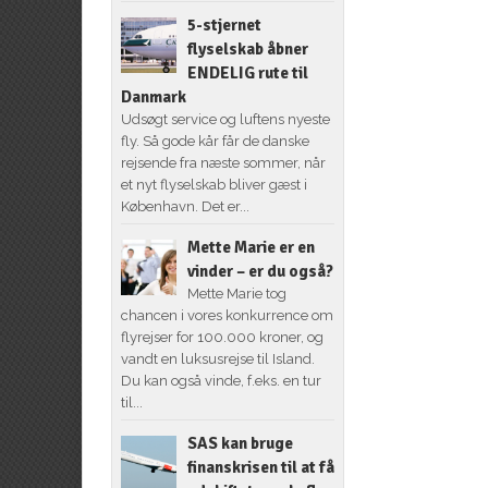
5-stjernet
flyselskab åbner
ENDELIG rute til
Danmark
Udsøgt service og luftens nyeste
fly. Så gode kår får de danske
rejsende fra næste sommer, når
et nyt flyselskab bliver gæst i
København. Det er...
Mette Marie er en
vinder – er du også?
Mette Marie tog
chancen i vores konkurrence om
flyrejser for 100.000 kroner, og
vandt en luksusrejse til Island.
Du kan også vinde, f.eks. en tur
til...
SAS kan bruge
finanskrisen til at få