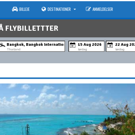
BILLEJE
DESTINATIONER
ANMELDELSER
Å FLYBILLETTTER
Thailand
lørdag
lørdag