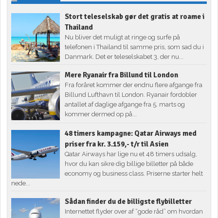
Stort teleselskab gør det gratis at roame i
Thailand
Nu bliver det muligt at ringe og surfe på
telefonen i Thailand til samme pris, som sad du i
Danmark. Det er teleselskabet 3, der nu...
Mere Ryanair fra Billund til London
Fra foråret kommer der endnu flere afgange fra
Billund Lufthavn til London. Ryanair fordobler
antallet af daglige afgange fra 5. marts og
kommer dermed op på...
48 timers kampagne: Qatar Airways med
priser fra kr. 3.159,- t/r til Asien
Qatar Airways har lige nu et 48 timers udsalg,
hvor du kan sikre dig billige billetter på både
economy og business class. Priserne starter helt
nede...
Sådan finder du de billigste flybilletter
Internettet flyder over af “gode råd” om hvordan