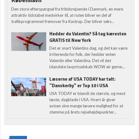
København
Den store efterspørgsel fra fritidsrejsende i Danmark, en mere
attraktiv tidstabel medvirker til, at ruten bliver en del af
trafikprogrammet fremover fra Kastrup. Der bliver seks...
Hedder du Valentin? Så tag kæresten
GRATIS til New York
Det er snart Valentins dag, og det kan være
irriterende for folk, der hedder enten
Valentin eller Valentina. Det vil det
islandske lavprisselskab WOW air gerne...
Læserne af USA TODAY har talt:
“Danskerby” er Top 10 i USA
USA TODAY er blandt de største, og mest
læste, dagblade i USA. Hvert år giver
avisen sine mange læsere mulighed for at
stemme på årets rejsehøjdepunkter...