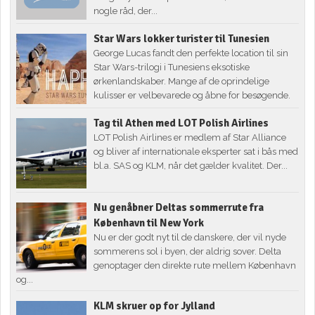
nogle råd, der...
Star Wars lokker turister til Tunesien
George Lucas fandt den perfekte location til sin
Star Wars-trilogi i Tunesiens eksotiske
ørkenlandskaber. Mange af de oprindelige
kulisser er velbevarede og åbne for besøgende.
Tag til Athen med LOT Polish Airlines
LOT Polish Airlines er medlem af Star Alliance
og bliver af internationale eksperter sat i bås med
bl.a. SAS og KLM, når det gælder kvalitet. Der...
Nu genåbner Deltas sommerrute fra
København til New York
Nu er der godt nyt til de danskere, der vil nyde
sommerens sol i byen, der aldrig sover. Delta
genoptager den direkte rute mellem København
og...
KLM skruer op for Jylland