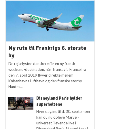
Ny rute til Frankrigs 6. største
by
De rejselystne danskere får en ny fransk
weekend-destination, når Transavia France fra
den 7. april 2019 flyver direkte mellem
Københavns Lufthavn og den franske storby
Nantes...
Disneyland Paris hylder
superheltene
Hver dag indtil d. 30. september
kan du nu opleve Marvel-
universet i levende live i
Disneyland Paris. Marvel-fans i