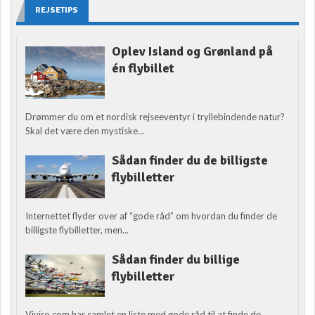
REJSETIPS
Oplev Island og Grønland på
én flybillet
Drømmer du om et nordisk rejseeventyr i tryllebindende natur?
Skal det være den mystiske...
Sådan finder du de billigste
flybilletter
Internettet flyder over af “gode råd” om hvordan du finder de
billigste flybilletter, men...
Sådan finder du billige
flybilletter
Viviro.com har samlet en liste med gode råd til at finde de