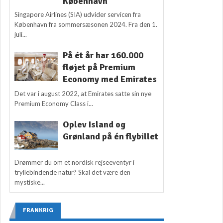
København
Singapore Airlines (SIA) udvider servicen fra
København fra sommersæsonen 2024. Fra den 1.
juli...
På ét år har 160.000
fløjet på Premium
Economy med Emirates
Det var i august 2022, at Emirates satte sin nye
Premium Economy Class i...
Oplev Island og
Grønland på én flybillet
Drømmer du om et nordisk rejseeventyr i
tryllebindende natur? Skal det være den
mystiske...
FRANKRIG