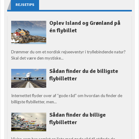
REJSETIPS
Oplev Island og Grønland på
én flybillet
Drømmer du om et nordisk rejseeventyr i tryllebindende natur?
Skal det være den mystiske...
Sådan finder du de billigste
flybilletter
Internettet flyder over af “gode råd” om hvordan du finder de
billigste flybilletter, men...
Sådan finder du billige
flybilletter
Viviro.com har samlet en liste med gode råd til at finde de