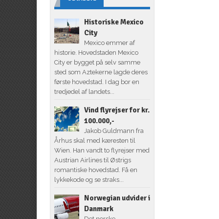
Historiske Mexico
City
Mexico emmer af
historie. Hovedstaden Mexico
City er bygget på selv samme
sted som Aztekerne lagde deres
første hovedstad. I dag bor en
tredjedel af landets...
Vind flyrejser for kr.
100.000,-
Jakob Guldmann fra
Århus skal med kæresten til
Wien. Han vandt to flyrejser med
Austrian Airlines til Østrigs
romantiske hovedstad. Få en
lykkekode og se straks...
Norwegian udvider i
Danmark
Det norske