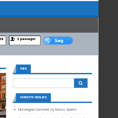
SØG
SENESTE INDLÆG
Norwegian lancerer ny bonus: Spenn