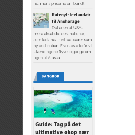
nu, mens priserne er i bund!...
Rutenyt: Icelandair
til Anchorage
Det er en af USA’s
mere eksotiske destinationer,
som Icelandair introducerer som
ny destination. Fra næste forår vil
islændingene flyve to gange om
ugen til Alaska.
BANGKOK
Guide: Tag på det
ultimative øhop nær