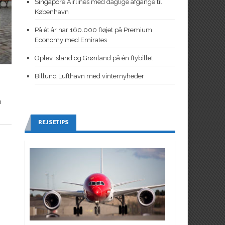
Singapore Airlines med daglige afgange til
København
På ét år har 160.000 fløjet på Premium
Economy med Emirates
Oplev Island og Grønland på én flybillet
Billund Lufthavn med vinternyheder
n
REJSETIPS