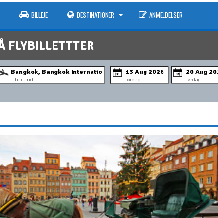
BILLEJE
DESTINATIONER
ANMELDELSER
Å FLYBILLETTTER
Thailand
lørdag
lørdag