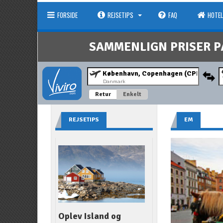
FORSIDE
REJSETIPS
FAQ
HOTEL
SAMMENLIGN PRISER P
Danmark
Retur
Enkelt
REJSETIPS
EM
Oplev Island og