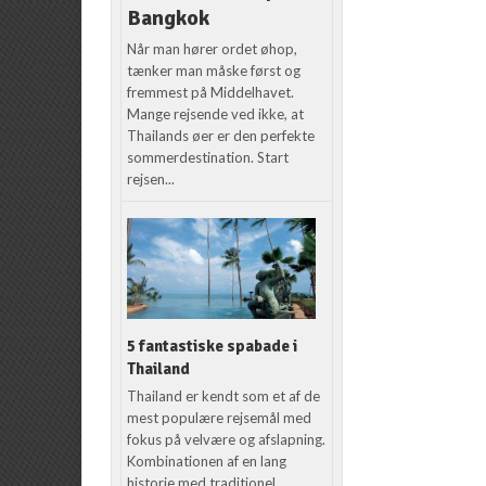
Bangkok
Når man hører ordet øhop,
tænker man måske først og
fremmest på Middelhavet.
Mange rejsende ved ikke, at
Thailands øer er den perfekte
sommerdestination. Start
rejsen...
5 fantastiske spabade i
Thailand
Thailand er kendt som et af de
mest populære rejsemål med
fokus på velvære og afslapning.
Kombinationen af en lang
historie med traditionel