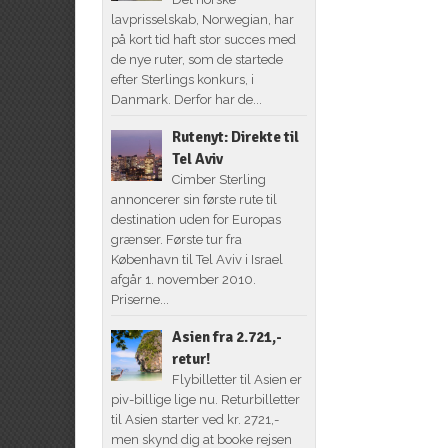
lavprisselskab, Norwegian, har
på kort tid haft stor succes med
de nye ruter, som de startede
efter Sterlings konkurs, i
Danmark. Derfor har de...
Rutenyt: Direkte til
Tel Aviv
Cimber Sterling
annoncerer sin første rute til
destination uden for Europas
grænser. Første tur fra
København til Tel Aviv i Israel
afgår 1. november 2010.
Priserne...
Asien fra 2.721,-
retur!
Flybilletter til Asien er
piv-billige lige nu. Returbilletter
til Asien starter ved kr. 2721,-
men skynd dig at booke rejsen