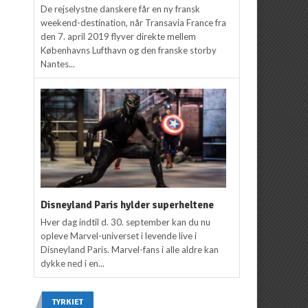
De rejselystne danskere får en ny fransk
weekend-destination, når Transavia France fra
den 7. april 2019 flyver direkte mellem
Københavns Lufthavn og den franske storby
Nantes...
Disneyland Paris hylder superheltene
Hver dag indtil d. 30. september kan du nu
opleve Marvel-universet i levende live i
Disneyland Paris. Marvel-fans i alle aldre kan
dykke ned i en...
TYRKIET