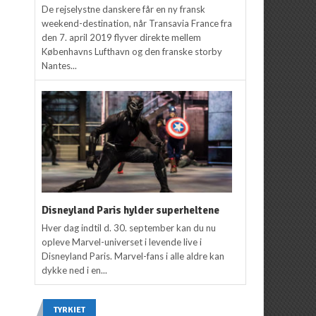
De rejselystne danskere får en ny fransk
weekend-destination, når Transavia France fra
den 7. april 2019 flyver direkte mellem
Københavns Lufthavn og den franske storby
Nantes...
Disneyland Paris hylder superheltene
Hver dag indtil d. 30. september kan du nu
opleve Marvel-universet i levende live i
Disneyland Paris. Marvel-fans i alle aldre kan
dykke ned i en...
TYRKIET