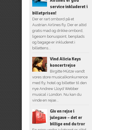
Airlines er god
service inkluderet i
billetprisen!
Der er rart ombord på et
Austrian Airlines fly. Der er altid
gratis mad og drikke ombord,
ligesom bonuspoint, benplads
og bagage er inkluderet i
billettens...
Vind Alicia Keys
koncertrejse
Birgitte Mütze vandt
vores store musicalkonkurrence
med fly, hotel og billetter til den
nye Andrew Lloyd Webber
musical i London. Nu kan du
vinde en rejse...
Giv en rejse i
julegave – det er
billige end du tror
En rejse under juletræet er altid