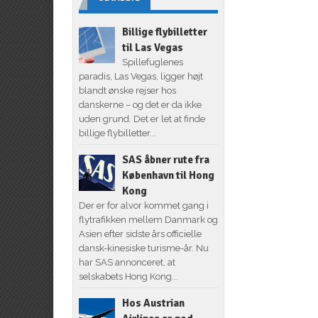
Billige flybilletter
til Las Vegas
Spillefuglenes
paradis, Las Vegas, ligger højt
blandt ønske rejser hos
danskerne – og det er da ikke
uden grund. Det er let at finde
billige flybilletter...
SAS åbner rute fra
København til Hong
Kong
Der er for alvor kommet gang i
flytrafikken mellem Danmark og
Asien efter sidste års officielle
dansk-kinesiske turisme-år. Nu
har SAS annonceret, at
selskabets Hong Kong...
Hos Austrian