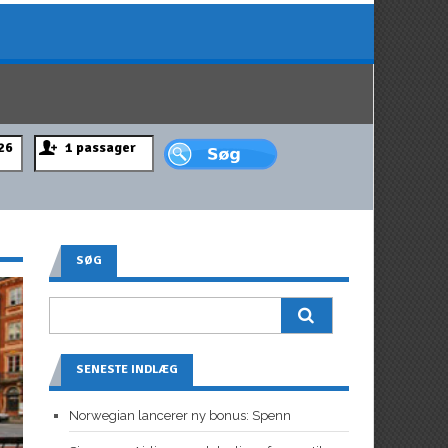
SØG
SENESTE INDLÆG
Norwegian lancerer ny bonus: Spenn