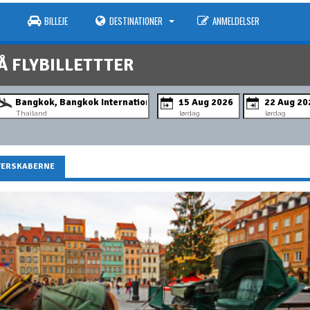
BILLEJE
DESTINATIONER
ANMELDELSER
Å FLYBILLETTTER
Thailand
lørdag
lørdag
TERSKABERNE