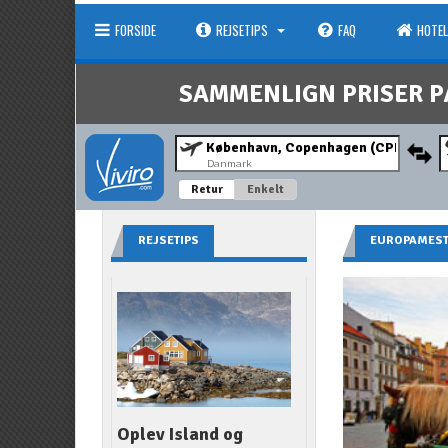
FORSIDE
REJSETIPS
FAQ
HOTEL
SAMMENLIGN PRISER P
Danmark
Retur
Enkelt
REJSETIPS
EUROPAMES
Oplev Island og