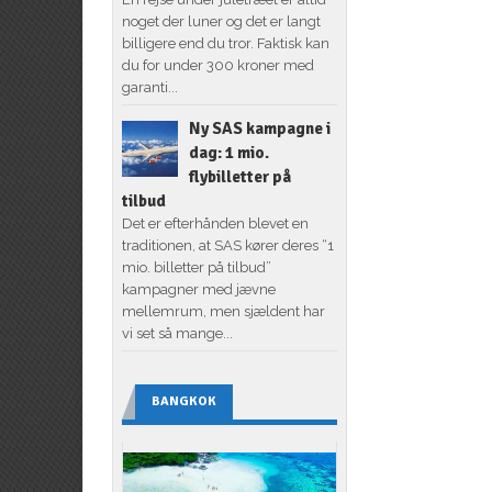
noget der luner og det er langt
billigere end du tror. Faktisk kan
du for under 300 kroner med
garanti...
Ny SAS kampagne i
dag: 1 mio.
flybilletter på
tilbud
Det er efterhånden blevet en
traditionen, at SAS kører deres “1
mio. billetter på tilbud”
kampagner med jævne
mellemrum, men sjældent har
vi set så mange...
BANGKOK