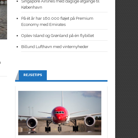
Singapore Airlines med daglige afgange til
København
På ét år har 160.000 fløjet på Premium
Economy med Emirates
Oplev Island og Grønland på én flybillet
Billund Lufthavn med vinternyheder
n
REJSETIPS