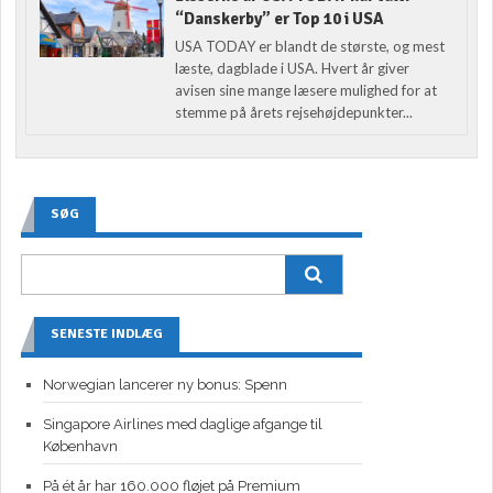
“Danskerby” er Top 10 i USA
USA TODAY er blandt de største, og mest
læste, dagblade i USA. Hvert år giver
avisen sine mange læsere mulighed for at
stemme på årets rejsehøjdepunkter...
SØG
SENESTE INDLÆG
Norwegian lancerer ny bonus: Spenn
Singapore Airlines med daglige afgange til
København
På ét år har 160.000 fløjet på Premium