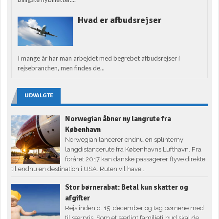
Hvad er afbudsrejser
I mange år har man arbejdet med begrebet afbudsrejser i
rejsebranchen, men findes de...
UDVALGTE
Norwegian åbner ny langrute fra
København
Norwegian lancerer endnu en splinterny
langdistancerute fra Københavns Lufthavn. Fra
foråret 2017 kan danske passagerer flyve direkte
til endnu en destination i USA. Ruten vil have...
Stor børnerabat: Betal kun skatter og
afgifter
Rejs inden d. 15. december og tag børnene med
til særpris. Som et særligt familietilbud skal de