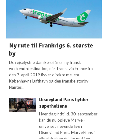
Ny rute til Frankrigs 6. største
by
De rejselystne danskere får en ny fransk
weekend-destination, når Transavia France fra
den 7. april 2019 flyver direkte mellem
Københavns Lufthavn og den franske storby
Nantes...
Disneyland Paris hylder
superheltene
Hver dag indtil d. 30. september
kan du nu opleve Marvel-
universet i levende live i
Disneyland Paris. Marvel-fans i
alle aldre kan dykke ned i en...