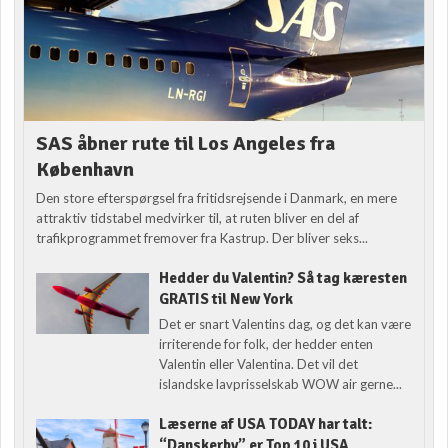
SAS åbner rute til Los Angeles fra
København
Den store efterspørgsel fra fritidsrejsende i Danmark, en mere
attraktiv tidstabel medvirker til, at ruten bliver en del af
trafikprogrammet fremover fra Kastrup. Der bliver seks...
Hedder du Valentin? Så tag kæresten
GRATIS til New York
Det er snart Valentins dag, og det kan være
irriterende for folk, der hedder enten
Valentin eller Valentina. Det vil det
islandske lavprisselskab WOW air gerne...
Læserne af USA TODAY har talt:
“Danskerby” er Top 10 i USA