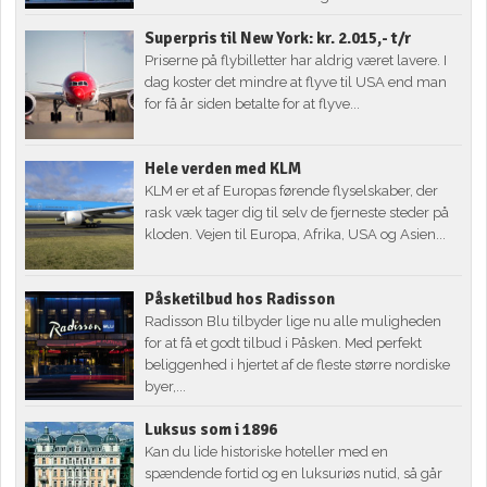
Superpris til New York: kr. 2.015,- t/r
Priserne på flybilletter har aldrig været lavere. I
dag koster det mindre at flyve til USA end man
for få år siden betalte for at flyve...
Hele verden med KLM
KLM er et af Europas førende flyselskaber, der
rask væk tager dig til selv de fjerneste steder på
kloden. Vejen til Europa, Afrika, USA og Asien...
Påsketilbud hos Radisson
Radisson Blu tilbyder lige nu alle muligheden
for at få et godt tilbud i Påsken. Med perfekt
beliggenhed i hjertet af de fleste større nordiske
byer,...
Luksus som i 1896
Kan du lide historiske hoteller med en
spændende fortid og en luksuriøs nutid, så går