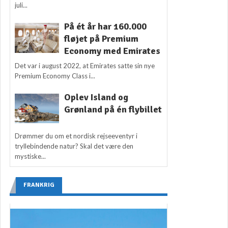
juli...
På ét år har 160.000
fløjet på Premium
Economy med Emirates
Det var i august 2022, at Emirates satte sin nye
Premium Economy Class i...
Oplev Island og
Grønland på én flybillet
Drømmer du om et nordisk rejseeventyr i
tryllebindende natur? Skal det være den
mystiske...
FRANKRIG