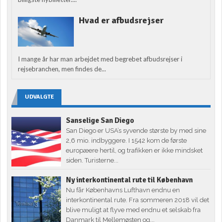
Hvad er afbudsrejser
I mange år har man arbejdet med begrebet afbudsrejser i
rejsebranchen, men findes de...
UDVALGTE
Sanselige San Diego
San Diego er USA’s syvende største by med sine
2,6 mio. indbyggere. I 1542 kom de første
europæere hertil, og trafikken er ikke mindsket
siden. Turisterne...
Ny interkontinental rute til København
Nu får Københavns Lufthavn endnu en
interkontinental rute. Fra sommeren 2018 vil det
blive muligt at flyve med endnu et selskab fra
Danmark til Mellemøsten og...