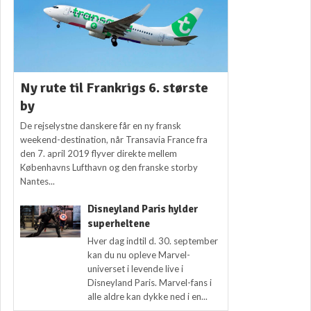
Ny rute til Frankrigs 6. største
by
De rejselystne danskere får en ny fransk
weekend-destination, når Transavia France fra
den 7. april 2019 flyver direkte mellem
Københavns Lufthavn og den franske storby
Nantes...
Disneyland Paris hylder
superheltene
Hver dag indtil d. 30. september
kan du nu opleve Marvel-
universet i levende live i
Disneyland Paris. Marvel-fans i
alle aldre kan dykke ned i en...