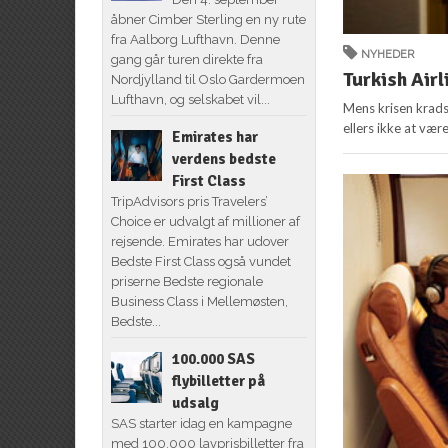
åbner Cimber Sterling en ny rute
fra Aalborg Lufthavn. Denne
NYHEDER
gang går turen direkte fra
Turkish Airl
Nordjylland til Oslo Gardermoen
Lufthavn, og selskabet vil...
Mens krisen kradse
ellers ikke at være
Emirates har
verdens bedste
First Class
TripAdvisors pris Travelers’
Choice er udvalgt af millioner af
rejsende. Emirates har udover
Bedste First Class også vundet
priserne Bedste regionale
Business Class i Mellemøsten,
Bedste...
100.000 SAS
flybilletter på
udsalg
SAS starter idag en kampagne
med 100.000 lavprisbilletter fra