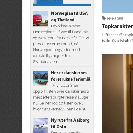
Norwegian til USA
NYHEDER
og Thailand
Topkarakter
Lavprisselskabet
Norwegian vil flyve til Bangkok
Lufthansa får topk
og New York fra næste år. Det vil
tyske flyselskab 
presse priserne i bund, når
Norwegian begynder med
direkte flyvnigner fra
Skandinavien...
Her er danskernes
foretrukne feriemål
Viviro.com har
opgjort listen over danskernes ti
mest efterspurgte rejsemål lige
nu. Se her Top 10 listen over,
hvor danskerne vil hen lige nu!
Ny rute fra Aalborg
til Oslo
Den 4. september