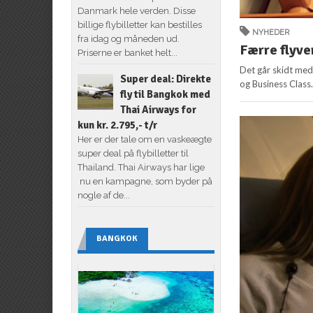
Danmark hele verden. Disse
billige flybilletter kan bestilles
NYHEDER
fra idag og måneden ud.
Færre flyve
Priserne er banket helt...
Det går skidt med 
Super deal: Direkte
og Business Class. 
fly til Bangkok med
Thai Airways for
kun kr. 2.795,- t/r
Her er der tale om en vaskeægte
super deal på flybilletter til
Thailand. Thai Airways har lige
nu en kampagne, som byder på
nogle af de...
BANGKOK