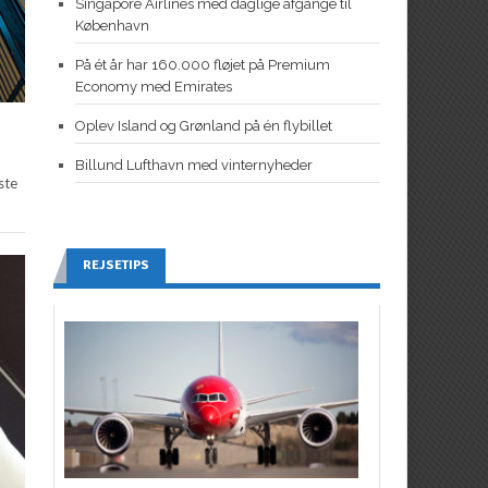
Singapore Airlines med daglige afgange til
København
På ét år har 160.000 fløjet på Premium
Economy med Emirates
Oplev Island og Grønland på én flybillet
Billund Lufthavn med vinternyheder
ste
REJSETIPS