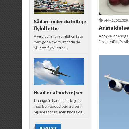
Sådan finder du billige
ANMELDELSER
Anmeldelse:
flybilletter
At flyve indenrig
Viviro.com har samlet en liste
f.eks. JetBlue’s Mi
med gode råd til at finde de
billigste flybilletter....
Hvad er afbudsrejser
I mange år har man arbejdet
med begrebet afbudsrejser i
rejsebranchen, men findes de...
UDVALGTE