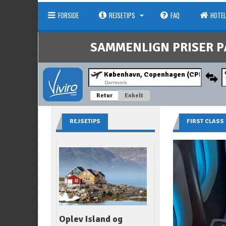
FORSIDE
REJSETIPS
FAQ
HOTEL
SAMMENLIGN PRISER P
Danmark
Retur
Enkelt
REJSETIPS
FIRST CLASS
Oplev Island og