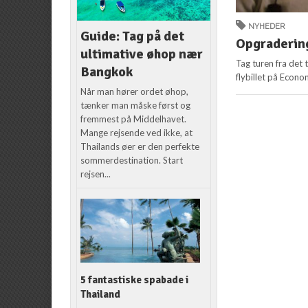
NYHEDER
Guide: Tag på det
Opgradering
ultimative øhop nær
Tag turen fra det 
Bangkok
flybillet på Econo
Når man hører ordet øhop,
tænker man måske først og
fremmest på Middelhavet.
Mange rejsende ved ikke, at
Thailands øer er den perfekte
sommerdestination. Start
rejsen...
5 fantastiske spabade i
Thailand