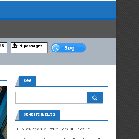
SØG
SENESTE INDLÆG
Norwegian lancerer ny bonus: Spenn