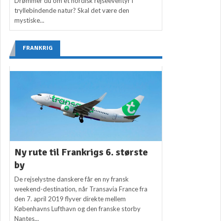
Drømmer du om et nordisk rejseeventyr i
tryllebindende natur? Skal det være den
mystiske...
FRANKRIG
Ny rute til Frankrigs 6. største
by
De rejselystne danskere får en ny fransk
weekend-destination, når Transavia France fra
den 7. april 2019 flyver direkte mellem
Københavns Lufthavn og den franske storby
Nantes...