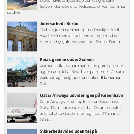
skandinaviske flyselskab tænkt sig at fejre.
Selvom den officielle “fødselsdato” var i sommer,
så bliver...
Julemarked i Berlin
Nu hvor julen nærmer sig med hastige skridt,
hvad er så mere aktuelt end, at søge mod de
mere end 50 julemarkeder der findes i Berlin...
Kinas grønne oase: Xiamen
Xiamen [udtales: sjar-men] er en grøn oase, der
ligger i den del af Kina, hvor palmerne står som
vejtræer, og frostgrader er et ukendt fænomen.
Det...
Qatar Airways udvider igen på København
Qatar Airways skruer op for ruten København-
Doha. På mindre end et år har Qatar fordoblet
antallet af sæder på ruten, og fra d. 27. marts
2011...
Sikkerhedsvideo uden tøj på