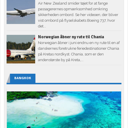
Air New Zealand smider tøjet for at fange
passagerernes opmærksomhed omkring
sikkerheden ombord. Se her videoen, der bliver
vist ombord på flyselskabets Boeing 737, hvor
det...
Norwegian åbner ny rute til Chania
Norwegian åbner i juni endnu en ny rute til en af
danskernes foretrukne feriedestinationer Chania
på Kretas nordkyst. Chania, som er den
andenstørste by på Kreta,...
BANGKOK