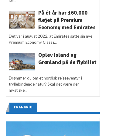
På ét år har 160.000
fløjet på Premium
Economy med Emirates
Det var i august 2022, at Emirates satte sin nye
Premium Economy Class i...
Oplev Island og
Grønland på én flybillet
Drømmer du om et nordisk rejseeventyr i
tryllebindende natur? Skal det være den
mystiske...
FRANKRIG