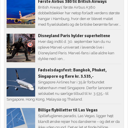
Første Airbus 380 til British Airways
British Aiways’ første Airbus A380
dobbeltdækker har netop forladt verdens største
hangar i Hamburg, hvor den er blevet malet
med flyselskabets og de britiske berømte farver...
Disneyland Paris hylder superheltene
Hver dag indtil d. 30. september kan du nu
opleve Marvel-universet i levende live i
Disneyland Paris. Marvel-fans i alle aldre kan
dykke ned i en...
Fødselsdagsfest: Bangkok, Phuket,
Singapore og flere kr. 3.535,-
Singapore Airlines har i 35 år forbundet
København med Singapore. Derfor lancerer
selskabet nu særlige tilbud til kr. 3.535,- til
Singapore, Hong Kong, Malaysia og Thailand.
Billige flybilletter til Las Vegas
Spillefuglenes paradis, Las Vegas, ligger højt
blandt ønske rejser hos danskerne – og det er da
ikke uden grund. Det er let at finde billige