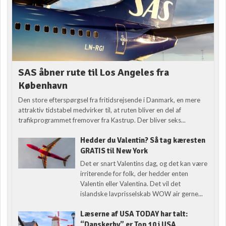
SAS åbner rute til Los Angeles fra
København
Den store efterspørgsel fra fritidsrejsende i Danmark, en mere
attraktiv tidstabel medvirker til, at ruten bliver en del af
trafikprogrammet fremover fra Kastrup. Der bliver seks...
Hedder du Valentin? Så tag kæresten
GRATIS til New York
Det er snart Valentins dag, og det kan være
irriterende for folk, der hedder enten
Valentin eller Valentina. Det vil det
islandske lavprisselskab WOW air gerne...
Læserne af USA TODAY har talt:
“Danskerby” er Top 10 i USA