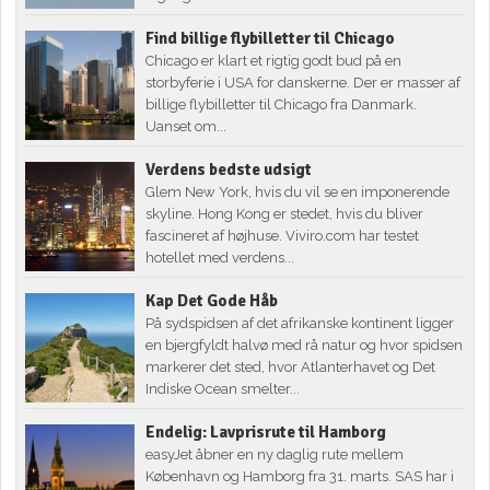
Find billige flybilletter til Chicago
Chicago er klart et rigtig godt bud på en
storbyferie i USA for danskerne. Der er masser af
billige flybilletter til Chicago fra Danmark.
Uanset om...
Verdens bedste udsigt
Glem New York, hvis du vil se en imponerende
skyline. Hong Kong er stedet, hvis du bliver
fascineret af højhuse. Viviro.com har testet
hotellet med verdens...
Kap Det Gode Håb
På sydspidsen af det afrikanske kontinent ligger
en bjergfyldt halvø med rå natur og hvor spidsen
markerer det sted, hvor Atlanterhavet og Det
Indiske Ocean smelter...
Endelig: Lavprisrute til Hamborg
easyJet åbner en ny daglig rute mellem
København og Hamborg fra 31. marts. SAS har i