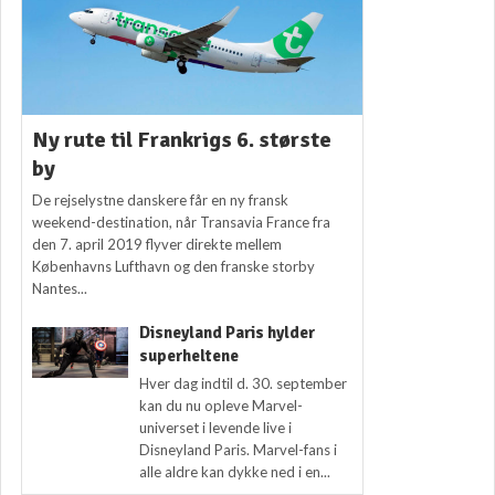
Ny rute til Frankrigs 6. største
by
De rejselystne danskere får en ny fransk
weekend-destination, når Transavia France fra
den 7. april 2019 flyver direkte mellem
Københavns Lufthavn og den franske storby
Nantes...
Disneyland Paris hylder
superheltene
Hver dag indtil d. 30. september
kan du nu opleve Marvel-
universet i levende live i
Disneyland Paris. Marvel-fans i
alle aldre kan dykke ned i en...