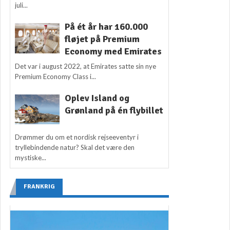
juli...
På ét år har 160.000
fløjet på Premium
Economy med Emirates
Det var i august 2022, at Emirates satte sin nye
Premium Economy Class i...
Oplev Island og
Grønland på én flybillet
Drømmer du om et nordisk rejseeventyr i
tryllebindende natur? Skal det være den
mystiske...
FRANKRIG