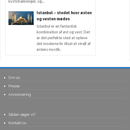
kyststrækninger, og...
Istanbul – stedet hvor østen
og vesten mødes
Istanbul er en fantastisk
kombination af øst og vest. Det
er det perfekte sted at opleve
det moderne liv tilsat et strejf af
østens mystik.
Om os
Presse
Annoncering
Sådan søger vi?
Kontakt os