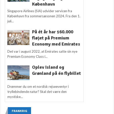
København
Singapore Airlines (SIA) udvider servicen fra
København fra sommersæsonen 2024. Fra den 1.
juli...
På ét år har 160.000
fløjet på Premium
Economy med Emirates
Det var i august 2022, at Emirates satte sin nye
Premium Economy Class i...
Oplev Island og
Grønland på én flybillet
Drømmer du om et nordisk rejseeventyr i
tryllebindende natur? Skal det være den
mystiske...
FRANKRIG