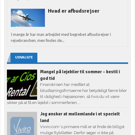
Hvad er afbudsrejser
I mange år har man arbejdet med begrebet afbudsrejser i
rejsebranchen, men findes de...
UDVALGTE
Mangel på lejebiler til sommer – bestil i
god tid
Finanskrisen har medført at
biludlejningsfirmaerne har betydeligt færre biler
til rådighed i højsæsonen, så hvis du vil være
sikker på at få en lejebil i sommerferien,...
Jeg ønsker at mellemlande i et specielt
land
Viviro.com ’s primære mål er at finde de billigst
mulige flybilletter. Derfor søger vi ikke på