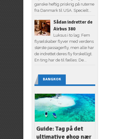
ganske heftig priskrig på ruterne
fra Danmark til USA. Specielt...
Sådan indretter de
Airbus 380
Luksus i to lag: Fem
flyselskaber flyver med verdens
største passagerfly, men alle har
de indrettet deres fly forskelligt.
En ting har de til fælles: De...
BANGKOK
Guide: Tag på det
ultimative øhop nær