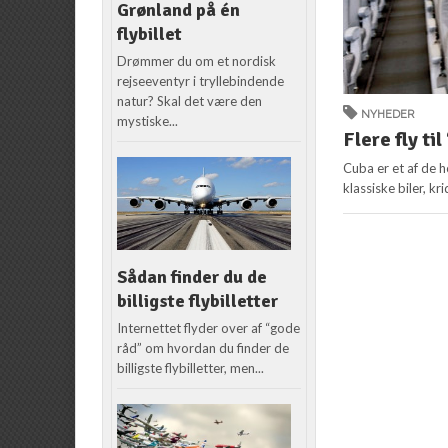
Grønland på én
flybillet
Drømmer du om et nordisk
rejseeventyr i tryllebindende
natur? Skal det være den
NYHEDER
mystiske...
Flere fly ti
Cuba er et af de 
klassiske biler, k
Sådan finder du de
billigste flybilletter
Internettet flyder over af “gode
råd” om hvordan du finder de
billigste flybilletter, men...