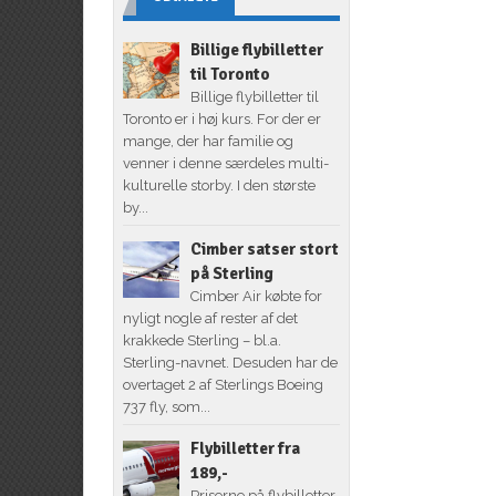
Billige flybilletter
til Toronto
Billige flybilletter til
Toronto er i høj kurs. For der er
mange, der har familie og
venner i denne særdeles multi-
kulturelle storby. I den største
by...
Cimber satser stort
på Sterling
Cimber Air købte for
nyligt nogle af rester af det
krakkede Sterling – bl.a.
Sterling-navnet. Desuden har de
overtaget 2 af Sterlings Boeing
737 fly, som...
Flybilletter fra
189,-
Priserne på flybilletter