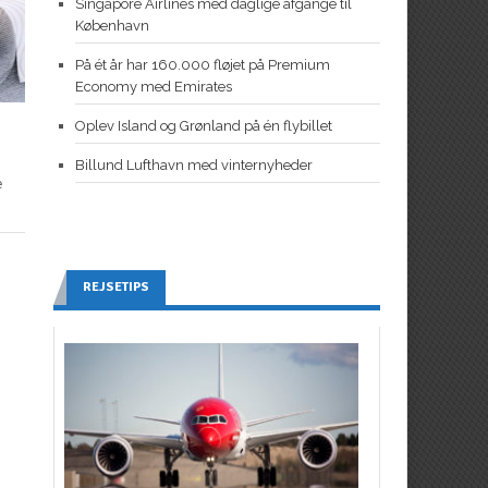
Singapore Airlines med daglige afgange til
København
På ét år har 160.000 fløjet på Premium
Economy med Emirates
Oplev Island og Grønland på én flybillet
Billund Lufthavn med vinternyheder
e
REJSETIPS