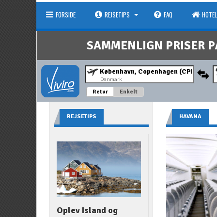
FORSIDE
REJSETIPS
FAQ
HOTEL
SAMMENLIGN PRISER P
Danmark
Retur
Enkelt
REJSETIPS
HAVANA
Oplev Island og