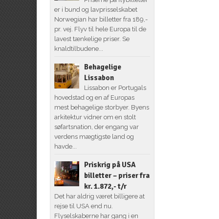
er i bund og lavprisselskabet
Norwegian har billetter fra 189,-
pr. vej. Flyv til hele Europa til de
lavest tænkelige priser. Se
knaldtilbudene...
Behagelige
Lissabon
Lissabon er Portugals
hovedstad og en af Europas
mest behagelige storbyer. Byens
arkitektur vidner om en stolt
søfartsnation, der engang var
verdens mægtigste land og
havde...
Priskrig på USA
billetter – priser fra
kr. 1.872,- t/r
Det har aldrig været billigere at
rejse til USA end nu.
Flyselskaberne har gang i en