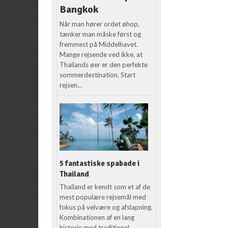
Bangkok
Når man hører ordet øhop,
tænker man måske først og
fremmest på Middelhavet.
Mange rejsende ved ikke, at
Thailands øer er den perfekte
sommerdestination. Start
rejsen...
5 fantastiske spabade i
Thailand
Thailand er kendt som et af de
mest populære rejsemål med
fokus på velvære og afslapning.
Kombinationen af en lang
historie med traditionel