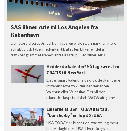
SAS åbner rute til Los Angeles fra
København
Den store efterspørgsel fra fritidsrejsende i Danmark, en mere
attraktiv tidstabel medvirker til, at ruten bliver en del af
trafikprogrammet fremover fra Kastrup. Der bliver seks...
Hedder du Valentin? Så tag kæresten
GRATIS til New York
Det er snart Valentins dag, og det kan være
irriterende for folk, der hedder enten
Valentin eller Valentina. Det vil det
islandske lavprisselskab WOW air gerne...
Læserne af USA TODAY har talt:
“Danskerby” er Top 10 i USA
USA TODAY er blandt de største, og mest
læste, dagblade i USA. Hvert år giver