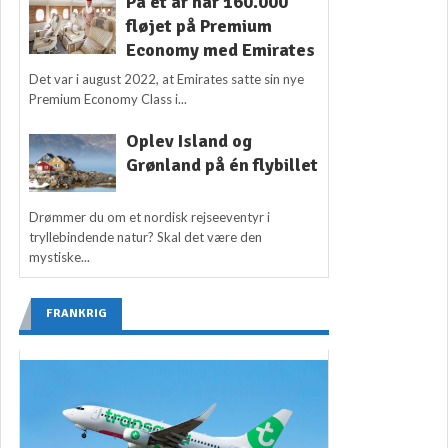
På ét år har 160.000
fløjet på Premium
Economy med Emirates
Det var i august 2022, at Emirates satte sin nye
Premium Economy Class i...
Oplev Island og
Grønland på én flybillet
Drømmer du om et nordisk rejseeventyr i
tryllebindende natur? Skal det være den
mystiske...
FRANKRIG