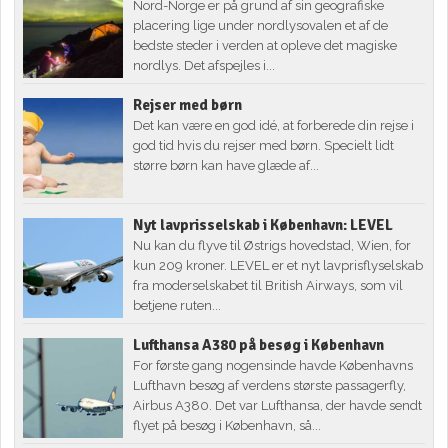
Nord-Norge er på grund af sin geografiske
placering lige under nordlysovalen et af de
bedste steder i verden at opleve det magiske
nordlys. Det afspejles i...
Rejser med børn
Det kan være en god idé, at forberede din rejse i
god tid hvis du rejser med børn. Specielt lidt
større børn kan have glæde af...
Nyt lavprisselskab i København: LEVEL
Nu kan du flyve til Østrigs hovedstad, Wien, for
kun 209 kroner. LEVEL er et nyt lavprisflyselskab
fra moderselskabet til British Airways, som vil
betjene ruten...
Lufthansa A380 på besøg i København
For første gang nogensinde havde Københavns
Lufthavn besøg af verdens største passagerfly,
Airbus A380. Det var Lufthansa, der havde sendt
flyet på besøg i København, så...