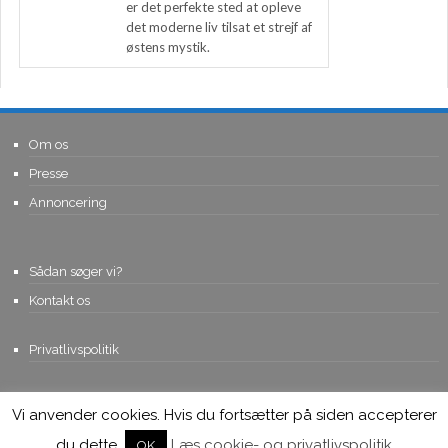
er det perfekte sted at opleve
det moderne liv tilsat et strejf af
østens mystik.
Om os
Presse
Annoncering
Sådan søger vi?
Kontakt os
Privatlivspolitik
Vi anvender cookies. Hvis du fortsætter på siden accepterer
© Copyright 2015, Viviro.com ApS
- Alle rettigheder forbeholdes. Vi
tager forbehold for fejlagtige priser.
du dette.
Læs cookie- og privatlivspolitik
OK