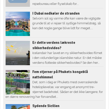
rejsebureau eller flyselskab for...
I Dubai nedkøler de stranden
Selvom sol og varme ofte kan være de vigtigste
grunde til at vi rejser til sydlige himmelstrøg, så
kan det nogle gange blive lidt for meget....
Er dette verdens lækreste
sikkerhedsvideo?
Icelandair har lavet en ny sikkerhedsvideo filmet
i den vidunderlige islandske natur. Er det måske
verdens flotteste sikkerhedsvideo? Se den her…
Fem stjerner på Phukets kongeblå
nattehimmel
Det, som i dag er Phukets mest overraskende
hoteloplevelse, var engang et anonymt tre-
stjernet badehotel. Sådan er det ikke længere, for
en større renovering har forvandlet...
Sydende Sicilien