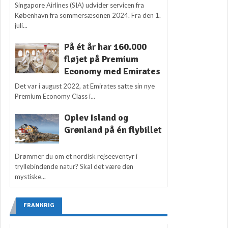
Singapore Airlines (SIA) udvider servicen fra
København fra sommersæsonen 2024. Fra den 1.
juli...
På ét år har 160.000
fløjet på Premium
Economy med Emirates
Det var i august 2022, at Emirates satte sin nye
Premium Economy Class i...
Oplev Island og
Grønland på én flybillet
Drømmer du om et nordisk rejseeventyr i
tryllebindende natur? Skal det være den
mystiske...
FRANKRIG