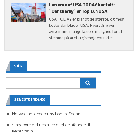
Læserne af USA TODAY har talt:
“Danskerby” er Top 10 i USA
USA TODAY er blandt de største, og mest
læste, dagblade i USA. Hvert år giver
avisen sine mange læsere mulighed for at
stemme på årets rejsehøjdepunkter...
SØG
SENESTE INDLÆG
Norwegian lancerer ny bonus: Spenn
Singapore Airlines med daglige afgange til
København