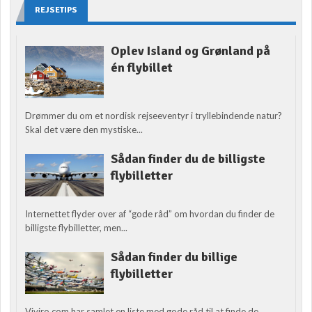
REJSETIPS
Oplev Island og Grønland på
én flybillet
Drømmer du om et nordisk rejseeventyr i tryllebindende natur?
Skal det være den mystiske...
Sådan finder du de billigste
flybilletter
Internettet flyder over af “gode råd” om hvordan du finder de
billigste flybilletter, men...
Sådan finder du billige
flybilletter
Viviro.com har samlet en liste med gode råd til at finde de