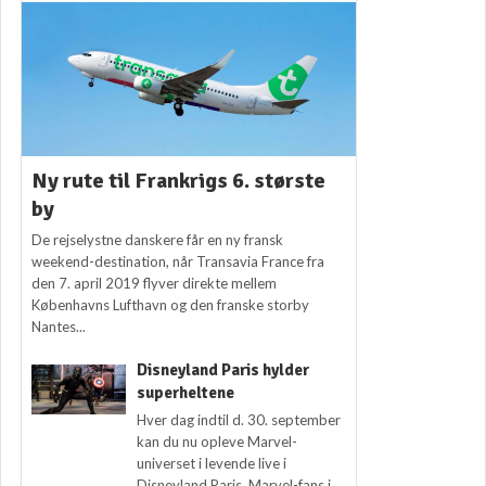
Ny rute til Frankrigs 6. største
by
De rejselystne danskere får en ny fransk
weekend-destination, når Transavia France fra
den 7. april 2019 flyver direkte mellem
Københavns Lufthavn og den franske storby
Nantes...
Disneyland Paris hylder
superheltene
Hver dag indtil d. 30. september
kan du nu opleve Marvel-
universet i levende live i
Disneyland Paris. Marvel-fans i