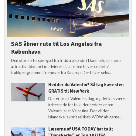
SAS åbner rute til Los Angeles fra
København
Den store efterspørgsel fra fritidsrejsende i Danmark, en mere
attraktiv tidstabel medvirker til, at ruten bliver en del af
trafikprogrammet fremover fra Kastrup. Der bliver seks...
Hedder du Valentin? Så tag kæresten
GRATIS til New York
Det er snart Valentins dag, og det kan være
irriterende for folk, der hedder enten
Valentin eller Valentina. Det vil det
islandske lavprisselskab WOW air gerne...
Læserne af USA TODAY har talt:
“Danskerby” er Top 10 i USA