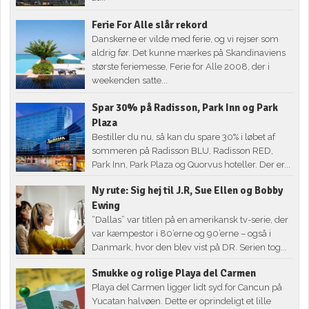
Ferie For Alle slår rekord
Danskerne er vilde med ferie, og vi rejser som
aldrig før. Det kunne mærkes på Skandinaviens
største feriemesse, Ferie for Alle 2008, der i
weekenden satte...
Spar 30% på Radisson, Park Inn og Park
Plaza
Bestiller du nu, så kan du spare 30% i løbet af
sommeren på Radisson BLU, Radisson RED,
Park Inn, Park Plaza og Quorvus hoteller. Der er...
Ny rute: Sig hej til J.R, Sue Ellen og Bobby
Ewing
“Dallas” var titlen på en amerikansk tv-serie, der
var kæmpestor i 80’erne og 90’erne – også i
Danmark, hvor den blev vist på DR. Serien tog...
Smukke og rolige Playa del Carmen
Playa del Carmen ligger lidt syd for Cancun på
Yucatan halvøen. Dette er oprindeligt et lille