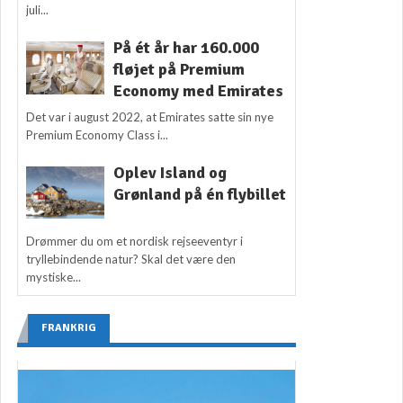
juli...
På ét år har 160.000
fløjet på Premium
Economy med Emirates
Det var i august 2022, at Emirates satte sin nye
Premium Economy Class i...
Oplev Island og
Grønland på én flybillet
Drømmer du om et nordisk rejseeventyr i
tryllebindende natur? Skal det være den
mystiske...
FRANKRIG