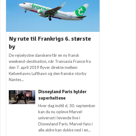
Ny rute til Frankrigs 6. største
by
De rejselystne danskere får en ny fransk
weekend-destination, når Transavia France fra
den 7. april 2019 flyver direkte mellem
Københavns Lufthavn og den franske storby
Nantes...
Disneyland Paris hylder
superheltene
Hver dag indtil d. 30. september
kan du nu opleve Marvel-
universet i levende live i
Disneyland Paris. Marvel-fans i
alle aldre kan dykke ned i en...