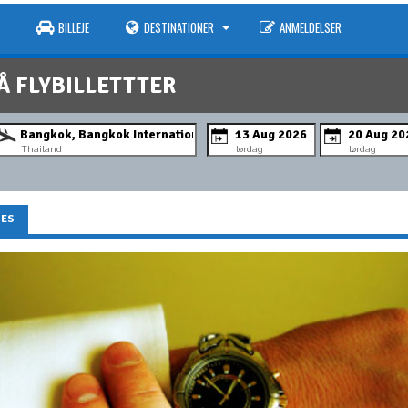
BILLEJE
DESTINATIONER
ANMELDELSER
Å FLYBILLETTTER
Thailand
lørdag
lørdag
NES