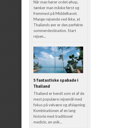
Når man hører ordet øhop,
tænker man måske først og
fremmest på Middelhavet.
Mange rejsende ved ikke, at
Thailands øer er den perfekte
sommerdestination. Start
rejsen...
5 fantastiske spabade i
Thailand
Thailand er kendt som et af de
mest populære rejsemål med
fokus på velvære og afslapning.
Kombinationen af en lang
historie med traditionel
medicin, en unik...