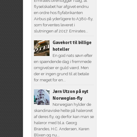
Emirates offentliggør i dag, at
flyselskabet har afgivet endnu
en ordre hos flyfabrikanten
Airbus på yderligere to A380-fly,
som forventes leveret i
slutningen af 2017. Emirates...
Gavekort til billige
hoteller
En god nats søvn efter
en spændende dag i fremmede
omgivelser er guld værd. Men
der er ingen grund til at betale
for meget for en...
Jørn Utzon på nyt
Norwegian-fly
Norwegian hylder de
skandinaviske helte på haleroret
af deres fly, og derfor kan man se
haleror med bl.a. Georg
Brandes, H.C. Andersen, Karen
Blixen og nu...