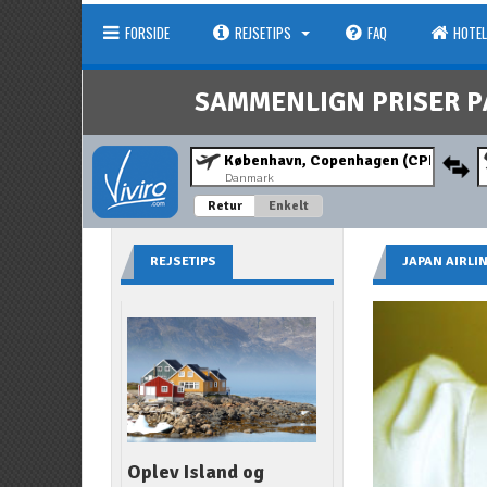
FORSIDE
REJSETIPS
FAQ
HOTEL
SAMMENLIGN PRISER P
Danmark
Retur
Enkelt
REJSETIPS
JAPAN AIRLI
Oplev Island og