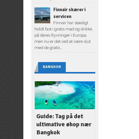
Finnair skærer i
servicen
Finnair har stædigt
holdt fast i gratis mad og drikke
på deres flyvninger i Europa,
men nu er det ved at være slut
med de gratis...
BANGKOK
Guide: Tag på det
ultimative øhop nær
Bangkok