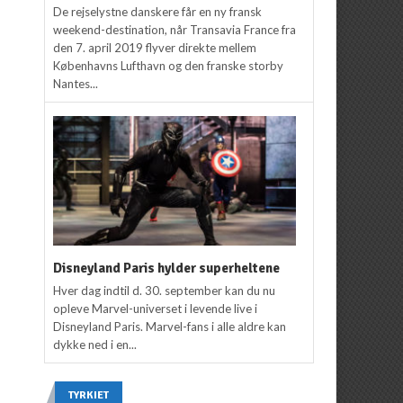
De rejselystne danskere får en ny fransk
weekend-destination, når Transavia France fra
den 7. april 2019 flyver direkte mellem
Københavns Lufthavn og den franske storby
Nantes...
Disneyland Paris hylder superheltene
Hver dag indtil d. 30. september kan du nu
opleve Marvel-universet i levende live i
Disneyland Paris. Marvel-fans i alle aldre kan
dykke ned i en...
TYRKIET