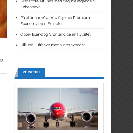
Singapore Airlines med daglige afgange til
København
På ét år har 160.000 fløjet på Premium
Economy med Emirates
Oplev Island og Grønland på én flybillet
Billund Lufthavn med vinternyheder
og
REJSETIPS