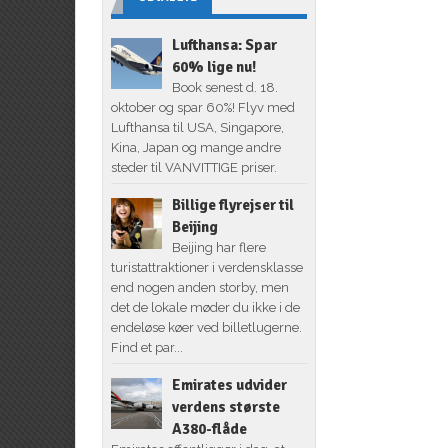
Lufthansa: Spar
60% lige nu!
Book senest d. 18.
oktober og spar 60%! Flyv med
Lufthansa til USA, Singapore,
Kina, Japan og mange andre
steder til VANVITTIGE priser.
Billige flyrejser til
Beijing
Beijing har flere
turistattraktioner i verdensklasse
end nogen anden storby, men
det de lokale møder du ikke i de
endeløse køer ved billetlugerne.
Find et par...
Emirates udvider
verdens største
A380-flåde