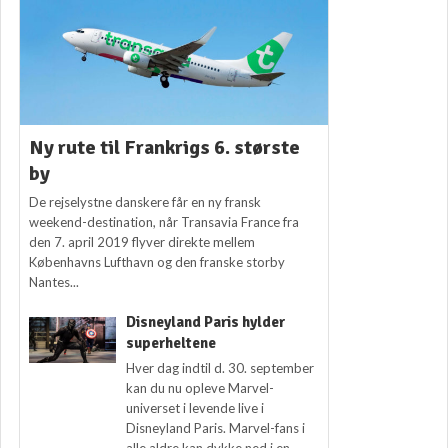
Ny rute til Frankrigs 6. største
by
De rejselystne danskere får en ny fransk
weekend-destination, når Transavia France fra
den 7. april 2019 flyver direkte mellem
Københavns Lufthavn og den franske storby
Nantes...
Disneyland Paris hylder
superheltene
Hver dag indtil d. 30. september
kan du nu opleve Marvel-
universet i levende live i
Disneyland Paris. Marvel-fans i
alle aldre kan dykke ned i en...