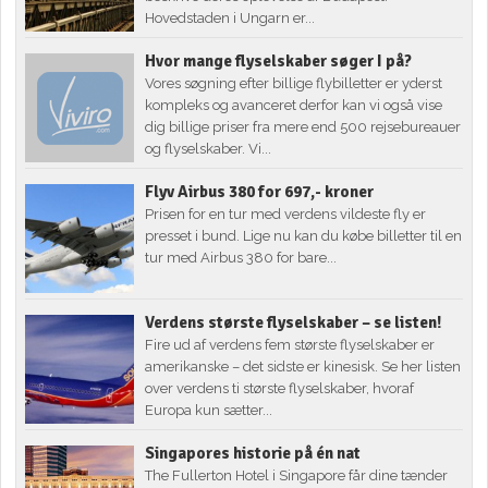
Hovedstaden i Ungarn er...
Hvor mange flyselskaber søger I på?
Vores søgning efter billige flybilletter er yderst
kompleks og avanceret derfor kan vi også vise
dig billige priser fra mere end 500 rejsebureauer
og flyselskaber. Vi...
Flyv Airbus 380 for 697,- kroner
Prisen for en tur med verdens vildeste fly er
presset i bund. Lige nu kan du købe billetter til en
tur med Airbus 380 for bare...
Verdens største flyselskaber – se listen!
Fire ud af verdens fem største flyselskaber er
amerikanske – det sidste er kinesisk. Se her listen
over verdens ti største flyselskaber, hvoraf
Europa kun sætter...
Singapores historie på én nat
The Fullerton Hotel i Singapore får dine tænder