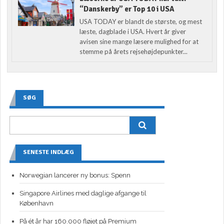
“Danskerby” er Top 10 i USA
USA TODAY er blandt de største, og mest
læste, dagblade i USA. Hvert år giver
avisen sine mange læsere mulighed for at
stemme på årets rejsehøjdepunkter...
SØG
SENESTE INDLÆG
Norwegian lancerer ny bonus: Spenn
Singapore Airlines med daglige afgange til
København
På ét år har 160.000 fløjet på Premium