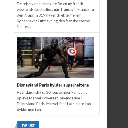
De rejselystne danskere får en ny fransk
weekend-destination, når Transavia France fra
den 7. april 2019 flyver direkte mellem
Københavns Lufthavn og den franske storby
Nantes...
Disneyland Paris hylder superheltene
Hver dag indtil d. 30. september kan du nu
opleve Marvel-universet i levende live i
Disneyland Paris. Marvel-fans i alle aldre kan
dykke ned i en...
TYRKIET