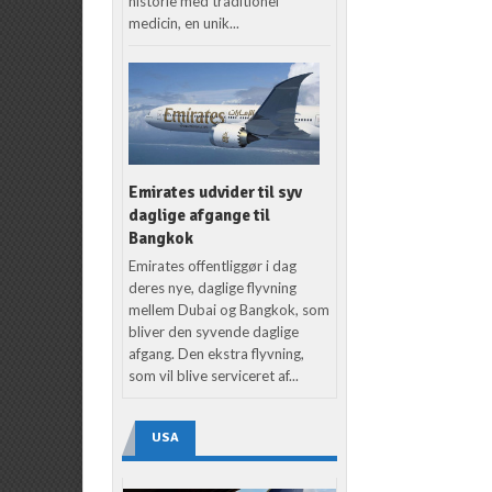
historie med traditionel
medicin, en unik...
Emirates udvider til syv
daglige afgange til
Bangkok
Emirates offentliggør i dag
deres nye, daglige flyvning
mellem Dubai og Bangkok, som
bliver den syvende daglige
afgang. Den ekstra flyvning,
som vil blive serviceret af...
USA