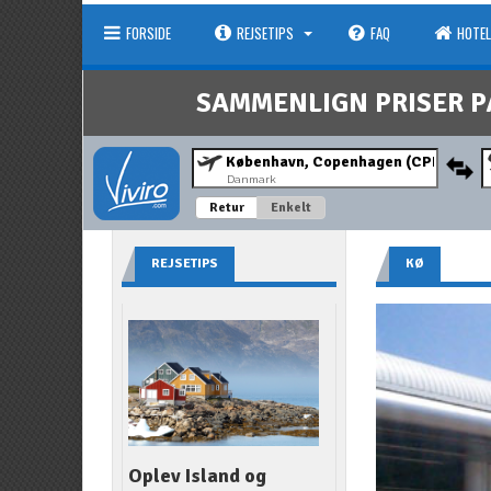
FORSIDE
REJSETIPS
FAQ
HOTEL
SAMMENLIGN PRISER P
Danmark
Retur
Enkelt
REJSETIPS
KØ
Oplev Island og