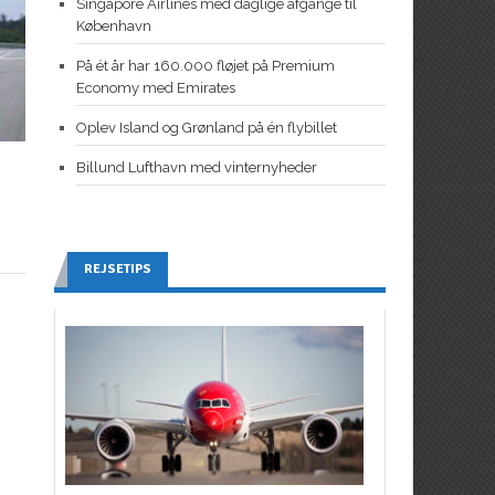
Singapore Airlines med daglige afgange til
København
På ét år har 160.000 fløjet på Premium
Economy med Emirates
Oplev Island og Grønland på én flybillet
Billund Lufthavn med vinternyheder
REJSETIPS