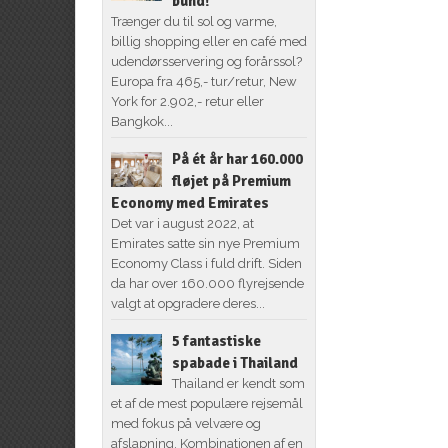
bund!
Trænger du til sol og varme,
billig shopping eller en café med
udendørsservering og forårssol?
Europa fra 465,- tur/retur, New
York for 2.902,- retur eller
Bangkok...
På ét år har 160.000
fløjet på Premium
Economy med Emirates
Det var i august 2022, at
Emirates satte sin nye Premium
Economy Class i fuld drift. Siden
da har over 160.000 flyrejsende
valgt at opgradere deres...
5 fantastiske
spabade i Thailand
Thailand er kendt som
et af de mest populære rejsemål
med fokus på velvære og
afslapning. Kombinationen af en