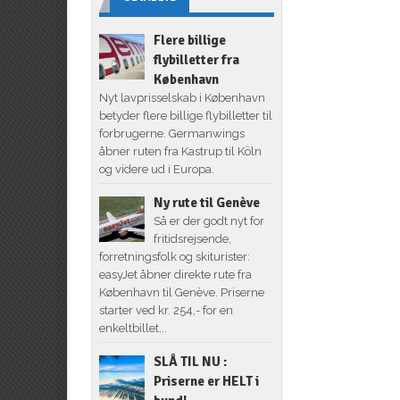
Flere billige
flybilletter fra
København
Nyt lavprisselskab i København
betyder flere billige flybilletter til
forbrugerne. Germanwings
åbner ruten fra Kastrup til Köln
og videre ud i Europa.
Ny rute til Genève
Så er der godt nyt for
fritidsrejsende,
forretningsfolk og skiturister:
easyJet åbner direkte rute fra
København til Genève. Priserne
starter ved kr. 254,- for en
enkeltbillet...
SLÅ TIL NU :
Priserne er HELT i