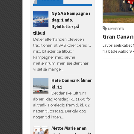
Ny SAS kampagne i
dag: 1 mio.
flybilletter på
NYHEDER
tilbud
Gran Canari
Det er efterhånden blevet en
Lavprisselskabet 
traditionen, at SAS kører deres “1
fra både Aalborg o
mio. billetter på tilbud”
kampagner med jævne
mellemrum, men sjældent har
vi set så mange...
Hele Danmark åbner
kl. 11
Det danske luftrum
åbner i dag (onsdag) kl. 11.00 for
al trafik. Foreløbig frem til kl. 02
natten til torsdag. Der går dog
nogen tid inden...
Mette Marie er en