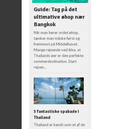
Guide: Tag på det
ultimative øhop nær
Bangkok
Når man hører ordet øhop,
tænker man måske først og
fremmest på Middelhavet.
Mange rejsende ved ikke, at
Thailands øer er den perfekte
sommerdestination. Start
rejsen...
5 fantastiske spabade i
Thailand
Thailand er kendt som et af de