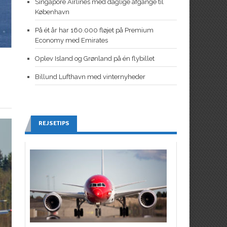
Singapore Airlines med daglige afgange til
København
På ét år har 160.000 fløjet på Premium
Economy med Emirates
Oplev Island og Grønland på én flybillet
Billund Lufthavn med vinternyheder
REJSETIPS