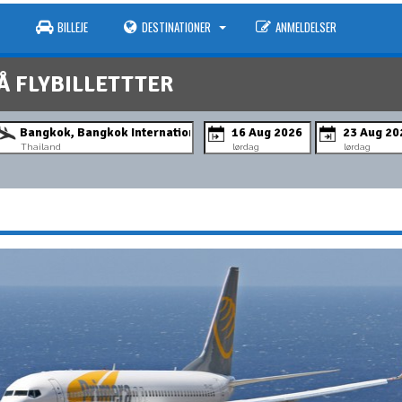
BILLEJE
DESTINATIONER
ANMELDELSER
Å FLYBILLETTTER
Thailand
lørdag
lørdag