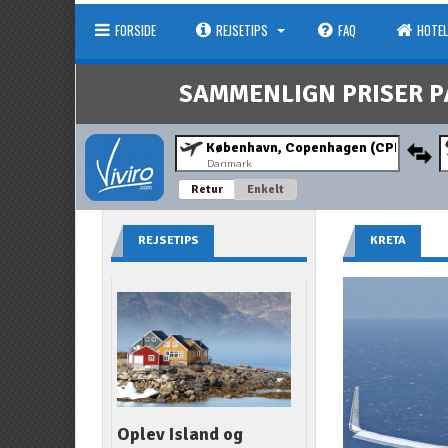
FORSIDE
REJSETIPS
FAQ
HOTEL
SAMMENLIGN PRISER P
Danmark
Retur
Enkelt
REJSETIPS
KRETA
Oplev Island og