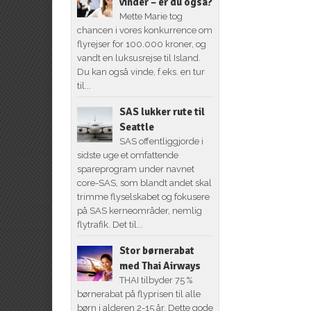
vinder – er du også?
Mette Marie tog
chancen i vores konkurrence om
flyrejser for 100.000 kroner, og
vandt en luksusrejse til Island.
Du kan også vinde, f.eks. en tur
til...
SAS lukker rute til
Seattle
SAS offentliggjorde i
sidste uge et omfattende
spareprogram under navnet
core-SAS, som blandt andet skal
trimme flyselskabet og fokusere
på SAS kerneområder, nemlig
flytrafik. Det til...
Stor børnerabat
med Thai Airways
THAI tilbyder 75 %
børnerabat på flyprisen til alle
børn i alderen 2-15 år. Dette gode