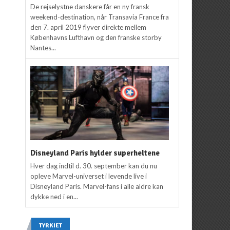
De rejselystne danskere får en ny fransk
weekend-destination, når Transavia France fra
den 7. april 2019 flyver direkte mellem
Københavns Lufthavn og den franske storby
Nantes...
Disneyland Paris hylder superheltene
Hver dag indtil d. 30. september kan du nu
opleve Marvel-universet i levende live i
Disneyland Paris. Marvel-fans i alle aldre kan
dykke ned i en...
TYRKIET