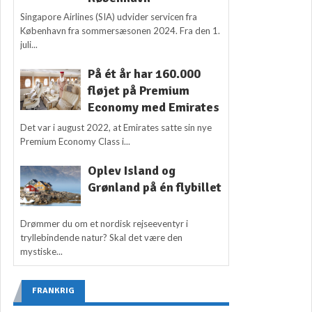
Singapore Airlines (SIA) udvider servicen fra
København fra sommersæsonen 2024. Fra den 1.
juli...
På ét år har 160.000
fløjet på Premium
Economy med Emirates
Det var i august 2022, at Emirates satte sin nye
Premium Economy Class i...
Oplev Island og
Grønland på én flybillet
Drømmer du om et nordisk rejseeventyr i
tryllebindende natur? Skal det være den
mystiske...
FRANKRIG