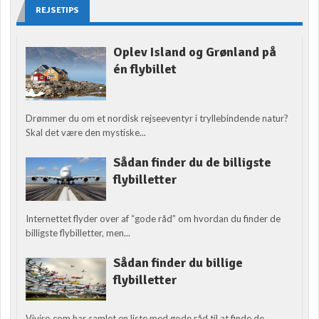
REJSETIPS
Oplev Island og Grønland på
én flybillet
Drømmer du om et nordisk rejseeventyr i tryllebindende natur?
Skal det være den mystiske...
Sådan finder du de billigste
flybilletter
Internettet flyder over af “gode råd” om hvordan du finder de
billigste flybilletter, men...
Sådan finder du billige
flybilletter
Viviro.com har samlet en liste med gode råd til at finde de