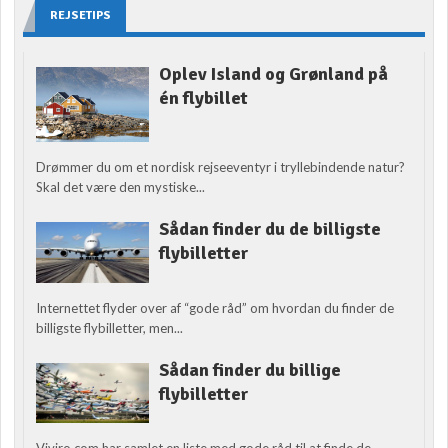
REJSETIPS
Oplev Island og Grønland på
én flybillet
Drømmer du om et nordisk rejseeventyr i tryllebindende natur?
Skal det være den mystiske...
Sådan finder du de billigste
flybilletter
Internettet flyder over af “gode råd” om hvordan du finder de
billigste flybilletter, men...
Sådan finder du billige
flybilletter
Viviro.com har samlet en liste med gode råd til at finde de