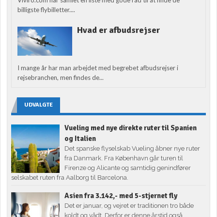
billigste flybilletter....
Hvad er afbudsrejser
I mange år har man arbejdet med begrebet afbudsrejser i
rejsebranchen, men findes de...
UDVALGTE
Vueling med nye direkte ruter til Spanien
og Italien
Det spanske flyselskab Vueling åbner nye ruter
fra Danmark. Fra København går turen til
Firenze og Alicante og samtidig genindfører
selskabet ruten fra Aalborg til Barcelona.
Asien fra 3.142,- med 5-stjernet fly
Det er januar, og vejret er traditionen tro både
koldt og vådt. Derfor er denne årstid også