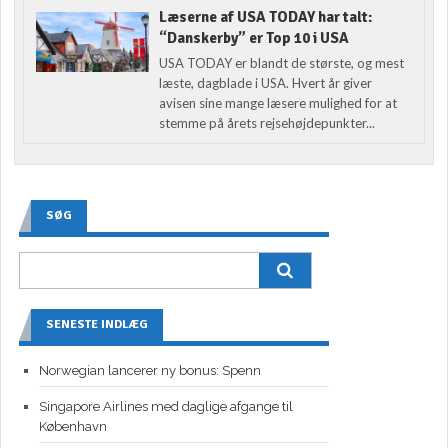
Læserne af USA TODAY har talt:
“Danskerby” er Top 10 i USA
USA TODAY er blandt de største, og mest
læste, dagblade i USA. Hvert år giver
avisen sine mange læsere mulighed for at
stemme på årets rejsehøjdepunkter...
SØG
SENESTE INDLÆG
Norwegian lancerer ny bonus: Spenn
Singapore Airlines med daglige afgange til
København