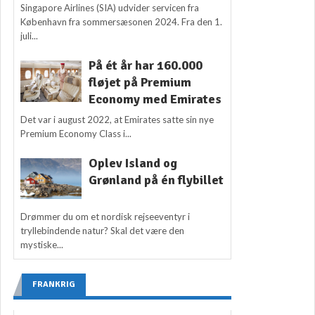
Singapore Airlines (SIA) udvider servicen fra
København fra sommersæsonen 2024. Fra den 1.
juli...
På ét år har 160.000
fløjet på Premium
Economy med Emirates
Det var i august 2022, at Emirates satte sin nye
Premium Economy Class i...
Oplev Island og
Grønland på én flybillet
Drømmer du om et nordisk rejseeventyr i
tryllebindende natur? Skal det være den
mystiske...
FRANKRIG