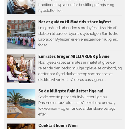
traditionel højsæson for bestilling af rejser og
flybilletter, for...
Her er guiden til Madrids store byfest
I maj måned løber den store byfest i Madrid af
stablen til ære for byens skytshelgen San Isidro
Labrador. Byfesten er en enestående mulighed
for at...
Emirates bruger MILLIARDER på vine
Hos flyselskabet Emirates er målet at give de
rejsende den bedst mulige oplevelse ombord, og
derfor har flyselskabet netop sammensat et
eksklusivt vinkort, så deres passagerer...
Se de billigste flybilletter lige nu!
Se de bedste priser på flybilletter lige nu.
Priserne er tur/retur – altså ikke bare oneway
lokkepriser – og er fundet af danskere på jagt
efter...
Cocktail hour i Wien