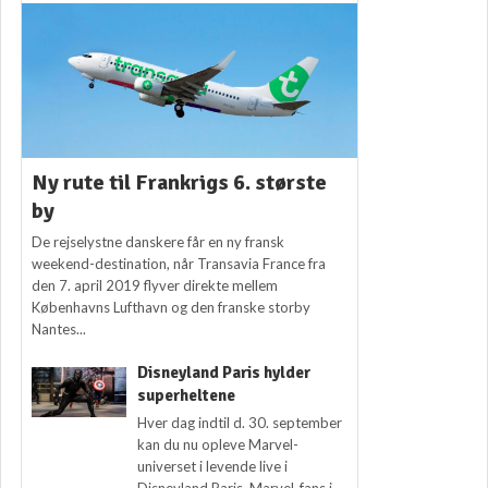
Ny rute til Frankrigs 6. største
by
De rejselystne danskere får en ny fransk
weekend-destination, når Transavia France fra
den 7. april 2019 flyver direkte mellem
Københavns Lufthavn og den franske storby
Nantes...
Disneyland Paris hylder
superheltene
Hver dag indtil d. 30. september
kan du nu opleve Marvel-
universet i levende live i
Disneyland Paris. Marvel-fans i