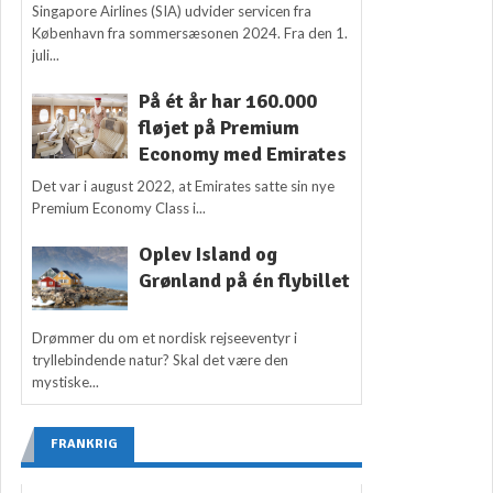
Singapore Airlines (SIA) udvider servicen fra
København fra sommersæsonen 2024. Fra den 1.
juli...
På ét år har 160.000
fløjet på Premium
Economy med Emirates
Det var i august 2022, at Emirates satte sin nye
Premium Economy Class i...
Oplev Island og
Grønland på én flybillet
Drømmer du om et nordisk rejseeventyr i
tryllebindende natur? Skal det være den
mystiske...
FRANKRIG