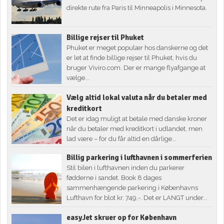
direkte rute fra Paris til Minneapolis i Minnesota.
Billige rejser til Phuket
Phuket er meget populær hos danskerne og det
er let at finde billige rejser til Phuket, hvis du
bruger Viviro.com. Der er mange flyafgange at
vælge...
Vælg altid lokal valuta når du betaler med
kreditkort
Det er idag muligt at betale med danske kroner
når du betaler med kreditkort i udlandet, men
lad være – for du får altid en dårlige...
Billig parkering i lufthavnen i sommerferien
Stil bilen i lufthavnen inden du parkerer
fødderne i sandet. Book 8 dages
sammenhængende parkering i Københavns
Lufthavn for blot kr. 749,-. Det er LANGT under...
easyJet skruer op for København