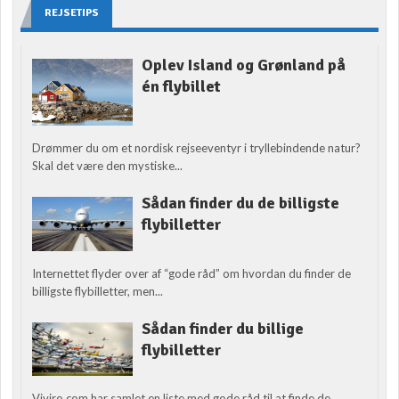
REJSETIPS
Oplev Island og Grønland på
én flybillet
Drømmer du om et nordisk rejseeventyr i tryllebindende natur?
Skal det være den mystiske...
Sådan finder du de billigste
flybilletter
Internettet flyder over af “gode råd” om hvordan du finder de
billigste flybilletter, men...
Sådan finder du billige
flybilletter
Viviro.com har samlet en liste med gode råd til at finde de