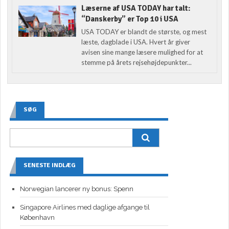
Læserne af USA TODAY har talt:
“Danskerby” er Top 10 i USA
USA TODAY er blandt de største, og mest
læste, dagblade i USA. Hvert år giver
avisen sine mange læsere mulighed for at
stemme på årets rejsehøjdepunkter...
SØG
SENESTE INDLÆG
Norwegian lancerer ny bonus: Spenn
Singapore Airlines med daglige afgange til
København