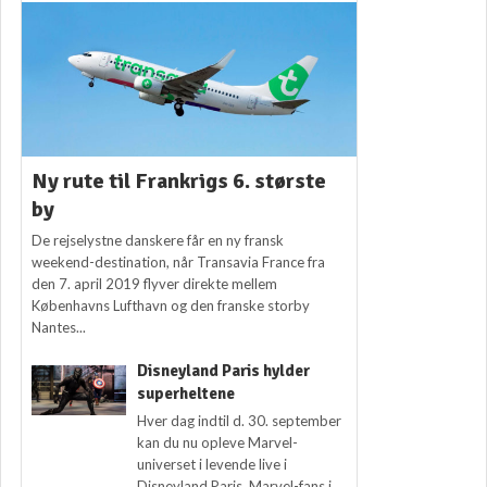
Ny rute til Frankrigs 6. største
by
De rejselystne danskere får en ny fransk
weekend-destination, når Transavia France fra
den 7. april 2019 flyver direkte mellem
Københavns Lufthavn og den franske storby
Nantes...
Disneyland Paris hylder
superheltene
Hver dag indtil d. 30. september
kan du nu opleve Marvel-
universet i levende live i
Disneyland Paris. Marvel-fans i