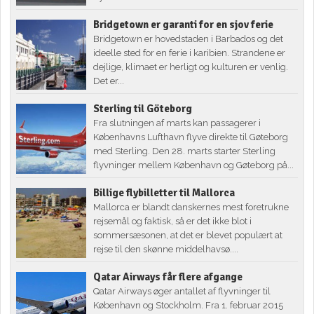
Bridgetown er garanti for en sjov ferie
Bridgetown er hovedstaden i Barbados og det
ideelle sted for en ferie i karibien. Strandene er
dejlige, klimaet er herligt og kulturen er venlig.
Det er...
Sterling til Göteborg
Fra slutningen af marts kan passagerer i
Københavns Lufthavn flyve direkte til Gøteborg
med Sterling. Den 28. marts starter Sterling
flyvninger mellem København og Gøteborg på...
Billige flybilletter til Mallorca
Mallorca er blandt danskernes mest foretrukne
rejsemål og faktisk, så er det ikke blot i
sommersæsonen, at det er blevet populært at
rejse til den skønne middelhavsø....
Qatar Airways får flere afgange
Qatar Airways øger antallet af flyvninger til
København og Stockholm. Fra 1. februar 2015