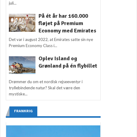
juli...
På ét år har 160.000
fløjet på Premium
Economy med Emirates
Det var i august 2022, at Emirates satte sin nye
Premium Economy Class i...
Oplev Island og
Grønland på én flybillet
Drømmer du om et nordisk rejseeventyr i
tryllebindende natur? Skal det være den
mystiske...
FRANKRIG