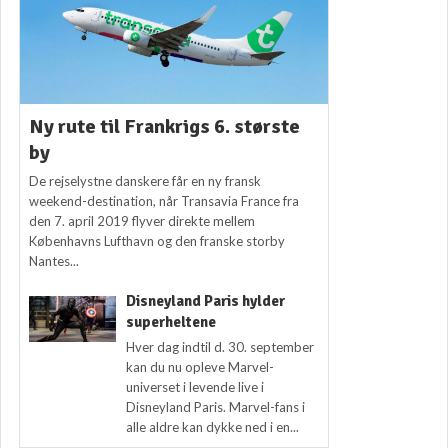
Ny rute til Frankrigs 6. største
by
De rejselystne danskere får en ny fransk
weekend-destination, når Transavia France fra
den 7. april 2019 flyver direkte mellem
Københavns Lufthavn og den franske storby
Nantes...
Disneyland Paris hylder
superheltene
Hver dag indtil d. 30. september
kan du nu opleve Marvel-
universet i levende live i
Disneyland Paris. Marvel-fans i
alle aldre kan dykke ned i en...