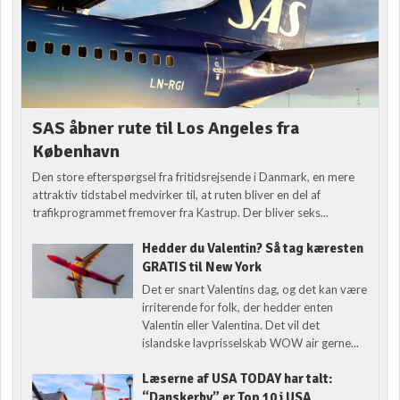
SAS åbner rute til Los Angeles fra
København
Den store efterspørgsel fra fritidsrejsende i Danmark, en mere
attraktiv tidstabel medvirker til, at ruten bliver en del af
trafikprogrammet fremover fra Kastrup. Der bliver seks...
Hedder du Valentin? Så tag kæresten
GRATIS til New York
Det er snart Valentins dag, og det kan være
irriterende for folk, der hedder enten
Valentin eller Valentina. Det vil det
islandske lavprisselskab WOW air gerne...
Læserne af USA TODAY har talt:
“Danskerby” er Top 10 i USA