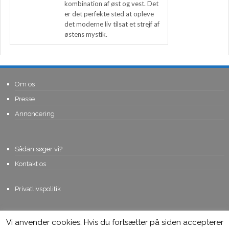
kombination af øst og vest. Det
er det perfekte sted at opleve
det moderne liv tilsat et strejf af
østens mystik.
Om os
Presse
Annoncering
Sådan søger vi?
Kontakt os
Privatlivspolitik
Vi anvender cookies. Hvis du fortsætter på siden accepterer
© Copyright 2015, Viviro.com ApS
- Alle rettigheder forbeholdes. Vi