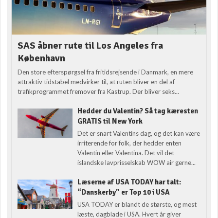
SAS åbner rute til Los Angeles fra
København
Den store efterspørgsel fra fritidsrejsende i Danmark, en mere
attraktiv tidstabel medvirker til, at ruten bliver en del af
trafikprogrammet fremover fra Kastrup. Der bliver seks...
Hedder du Valentin? Så tag kæresten
GRATIS til New York
Det er snart Valentins dag, og det kan være
irriterende for folk, der hedder enten
Valentin eller Valentina. Det vil det
islandske lavprisselskab WOW air gerne...
Læserne af USA TODAY har talt:
“Danskerby” er Top 10 i USA
USA TODAY er blandt de største, og mest
læste, dagblade i USA. Hvert år giver