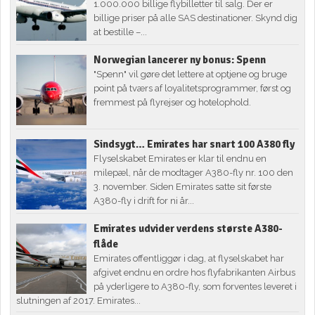
1.000.000 billige flybilletter til salg. Der er
billige priser på alle SAS destinationer. Skynd dig
at bestille –...
Norwegian lancerer ny bonus: Spenn
"Spenn" vil gøre det lettere at optjene og bruge
point på tværs af loyalitetsprogrammer, først og
fremmest på flyrejser og hotelophold.
Sindsygt… Emirates har snart 100 A380 fly
Flyselskabet Emirates er klar til endnu en
milepæl, når de modtager A380-fly nr. 100 den
3. november. Siden Emirates satte sit første
A380-fly i drift for ni år...
Emirates udvider verdens største A380-
flåde
Emirates offentliggør i dag, at flyselskabet har
afgivet endnu en ordre hos flyfabrikanten Airbus
på yderligere to A380-fly, som forventes leveret i
slutningen af 2017. Emirates...