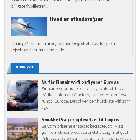
billigste flybilletter....
Hvad er afbudsrejser
I mange år har man arbejdet med begrebet afbudsrejser i
rejsebranchen, men findes de...
UDVALGTE
Nu får Finnair wi-fi på flyene i Europa
Finnair sørger nu for et helt nyt state-of-the-art
trådløst internet på hele A320 flåden, der flyver
rundt i Europa. Det bliver den hurtigste wifi som
lige...
Smukke Prag er oplevelser til lavpris
Selvom priserne er steget betragteligt i Prag
gennem de senere år, så er det stadig muligt at
få luksusoplevelser til lavpris i denne smukke by,