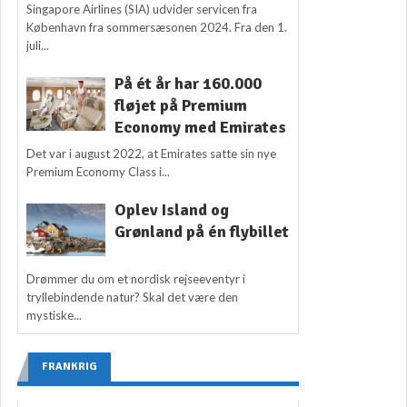
Singapore Airlines (SIA) udvider servicen fra
København fra sommersæsonen 2024. Fra den 1.
juli...
På ét år har 160.000
fløjet på Premium
Economy med Emirates
Det var i august 2022, at Emirates satte sin nye
Premium Economy Class i...
Oplev Island og
Grønland på én flybillet
Drømmer du om et nordisk rejseeventyr i
tryllebindende natur? Skal det være den
mystiske...
FRANKRIG