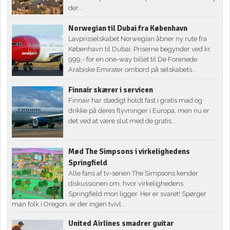
der...
Norwegian til Dubai fra København
Lavprisselskabet Norwegian åbner ny rute fra
København til Dubai. Priserne begynder ved kr.
999,- for en one-way billet til De Forenede
Arabiske Emirater ombord på selskabets...
Finnair skærer i servicen
Finnair har stædigt holdt fast i gratis mad og
drikke på deres flyvninger i Europa, men nu er
det ved at være slut med de gratis...
Mød The Simpsons i virkelighedens
Springfield
Alle fans af tv-serien The Simpsons kender
diskussionen om, hvor virkelighedens
Springfield mon ligger. Her er svaret! Spørger
man folk i Oregon, er der ingen tvivl...
United Airlines smadrer guitar