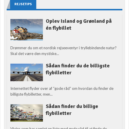
REJSETIPS
Oplev Island og Grønland på
én flybillet
Drømmer du om et nordisk rejseeventyr i tryllebindende natur?
Skal det være den mystiske...
Sådan finder du de billigste
flybilletter
Internettet flyder over af “gode råd” om hvordan du finder de
billigste flybilletter, men...
Sådan finder du billige
flybilletter
Viviro.com har samlet en liste med gode råd til at finde de