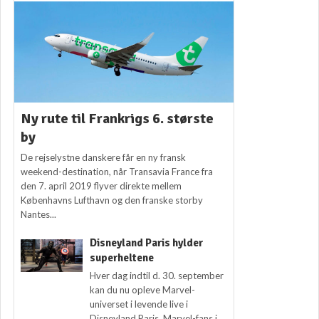
Ny rute til Frankrigs 6. største
by
De rejselystne danskere får en ny fransk
weekend-destination, når Transavia France fra
den 7. april 2019 flyver direkte mellem
Københavns Lufthavn og den franske storby
Nantes...
Disneyland Paris hylder
superheltene
Hver dag indtil d. 30. september
kan du nu opleve Marvel-
universet i levende live i
Disneyland Paris. Marvel-fans i