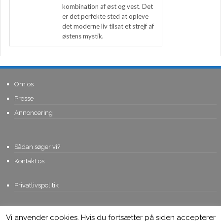
kombination af øst og vest. Det
er det perfekte sted at opleve
det moderne liv tilsat et strejf af
østens mystik.
Om os
Presse
Annoncering
Sådan søger vi?
Kontakt os
Privatlivspolitik
Vi anvender cookies. Hvis du fortsætter på siden accepterer
© Copyright 2015, Viviro.com ApS
- Alle rettigheder forbeholdes. Vi