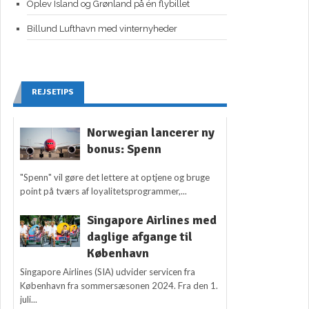
Oplev Island og Grønland på én flybillet
Billund Lufthavn med vinternyheder
REJSETIPS
Norwegian lancerer ny
bonus: Spenn
"Spenn" vil gøre det lettere at optjene og bruge
point på tværs af loyalitetsprogrammer,...
Singapore Airlines med
daglige afgange til
København
Singapore Airlines (SIA) udvider servicen fra
København fra sommersæsonen 2024. Fra den 1.
juli...