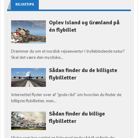
REJSETIPS
Oplev Island og Grønland på
én flybillet
Drømmer du om et nordisk rejseeventyr i tryllebindende natur?
Skal det være den mystiske...
Sådan finder du de billigste
flybilletter
Internettet flyder over af “gode råd” om hvordan du finder de
billigste flybilletter, men...
Sådan finder du billige
flybilletter
Viviro.com har samlet en liste med gode råd til at finde de