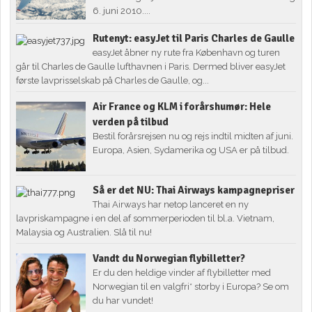
6. juni 2010....
Rutenyt: easyJet til Paris Charles de Gaulle
easyJet åbner ny rute fra København og turen
går til Charles de Gaulle lufthavnen i Paris. Dermed bliver easyJet
første lavprisselskab på Charles de Gaulle, og...
Air France og KLM i forårshumør: Hele
verden på tilbud
Bestil forårsrejsen nu og rejs indtil midten af juni.
Europa, Asien, Sydamerika og USA er på tilbud.
Så er det NU: Thai Airways kampagnepriser
Thai Airways har netop lanceret en ny
lavpriskampagne i en del af sommerperioden til bl.a. Vietnam,
Malaysia og Australien. Slå til nu!
Vandt du Norwegian flybilletter?
Er du den heldige vinder af flybilletter med
Norwegian til en valgfri* storby i Europa? Se om
du har vundet!