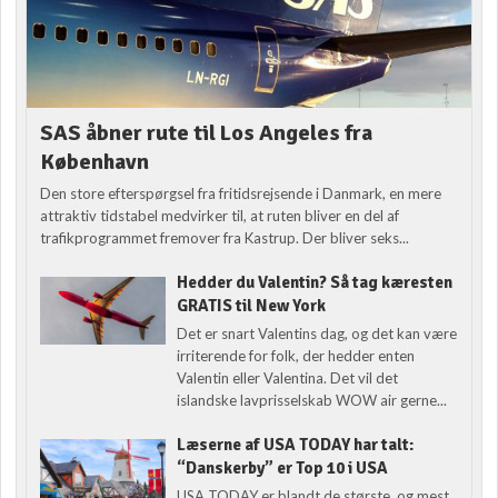
SAS åbner rute til Los Angeles fra
København
Den store efterspørgsel fra fritidsrejsende i Danmark, en mere
attraktiv tidstabel medvirker til, at ruten bliver en del af
trafikprogrammet fremover fra Kastrup. Der bliver seks...
Hedder du Valentin? Så tag kæresten
GRATIS til New York
Det er snart Valentins dag, og det kan være
irriterende for folk, der hedder enten
Valentin eller Valentina. Det vil det
islandske lavprisselskab WOW air gerne...
Læserne af USA TODAY har talt:
“Danskerby” er Top 10 i USA
USA TODAY er blandt de største, og mest