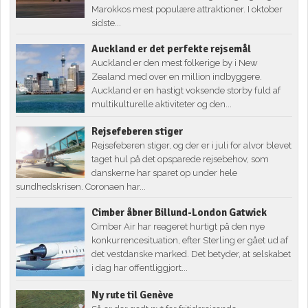
Marokkos mest populære attraktioner. I oktober
sidste...
Auckland er det perfekte rejsemål
Auckland er den mest folkerige by i New
Zealand med over en million indbyggere.
Auckland er en hastigt voksende storby fuld af
multikulturelle aktiviteter og den...
Rejsefeberen stiger
Rejsefeberen stiger, og der er i juli for alvor blevet
taget hul på det opsparede rejsebehov, som
danskerne har sparet op under hele
sundhedskrisen. Coronaen har...
Cimber åbner Billund-London Gatwick
Cimber Air har reageret hurtigt på den nye
konkurrencesituation, efter Sterling er gået ud af
det vestdanske marked. Det betyder, at selskabet
i dag har offentliggjort...
Ny rute til Genève