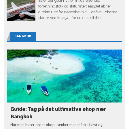
Så er der godt nyt for fritidsrejsende,
forretningsfolk og skiturister: easyJet åbner
direkte rute fra København til Genève. Priserne
starter ved kr. 254,- for en enkeltbillet...
BANGKOK
Guide: Tag på det ultimative øhop nær
Bangkok
Når man hører ordet øhop, tænker man måske først og