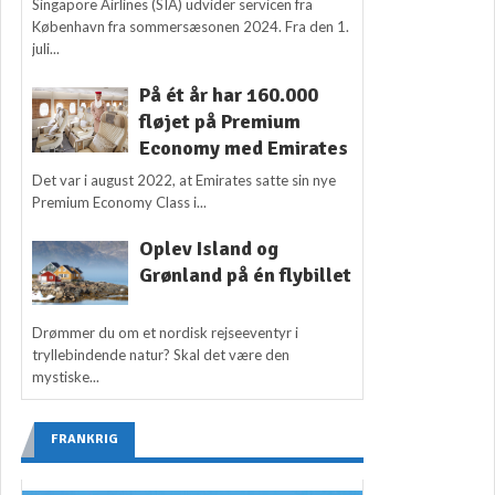
Singapore Airlines (SIA) udvider servicen fra
København fra sommersæsonen 2024. Fra den 1.
juli...
På ét år har 160.000
fløjet på Premium
Economy med Emirates
Det var i august 2022, at Emirates satte sin nye
Premium Economy Class i...
Oplev Island og
Grønland på én flybillet
Drømmer du om et nordisk rejseeventyr i
tryllebindende natur? Skal det være den
mystiske...
FRANKRIG