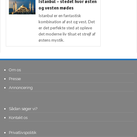
Istanbul – stedet hvor østen
og vesten mødes
Istanbul er en fantastisk
kombination af øst og vest. Det
er det perfekte sted at opleve
det moderne liv tilsat et strejf af
østens mystik.
Om os
Presse
Annoncering
Sådan søger vi?
Kontakt os
Privatlivspolitik