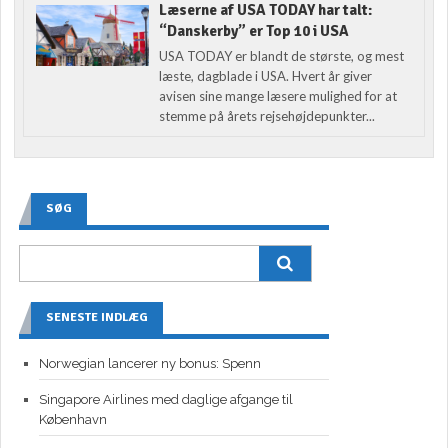
Læserne af USA TODAY har talt:
“Danskerby” er Top 10 i USA
USA TODAY er blandt de største, og mest
læste, dagblade i USA. Hvert år giver
avisen sine mange læsere mulighed for at
stemme på årets rejsehøjdepunkter...
SØG
SENESTE INDLÆG
Norwegian lancerer ny bonus: Spenn
Singapore Airlines med daglige afgange til
København