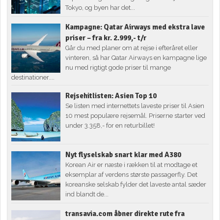
Tokyo, og byen har det...
Kampagne: Qatar Airways med ekstra lave
priser – fra kr. 2.999,- t/r
Går du med planer om at rejse i efteråret eller
vinteren, så har Qatar Airways en kampagne lige
nu med rigtigt gode priser til mange
destinationer....
Rejsehitlisten: Asien Top 10
Se listen med internettets laveste priser til Asien
10 mest populære rejsemål. Priserne starter ved
under 3.358,- for en returbillet!
Nyt flyselskab snart klar med A380
Korean Air er næste i rækken til at modtage et
eksemplar af verdens største passagerfly. Det
koreanske selskab fylder det laveste antal sæder
ind blandt de...
transavia.com åbner direkte rute fra