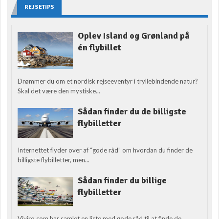
REJSETIPS
Oplev Island og Grønland på
én flybillet
Drømmer du om et nordisk rejseeventyr i tryllebindende natur?
Skal det være den mystiske...
Sådan finder du de billigste
flybilletter
Internettet flyder over af “gode råd” om hvordan du finder de
billigste flybilletter, men...
Sådan finder du billige
flybilletter
Viviro.com har samlet en liste med gode råd til at finde de