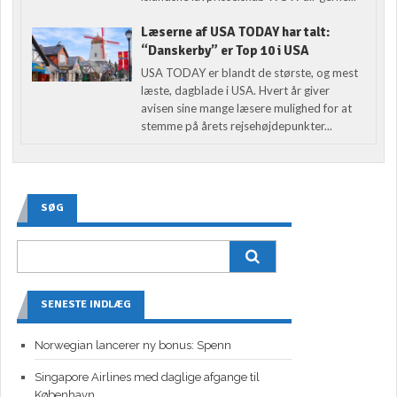
Læserne af USA TODAY har talt:
“Danskerby” er Top 10 i USA
USA TODAY er blandt de største, og mest
læste, dagblade i USA. Hvert år giver
avisen sine mange læsere mulighed for at
stemme på årets rejsehøjdepunkter...
SØG
SENESTE INDLÆG
Norwegian lancerer ny bonus: Spenn
Singapore Airlines med daglige afgange til
København