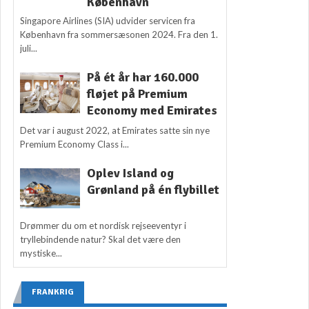
København
Singapore Airlines (SIA) udvider servicen fra
København fra sommersæsonen 2024. Fra den 1.
juli...
På ét år har 160.000
fløjet på Premium
Economy med Emirates
Det var i august 2022, at Emirates satte sin nye
Premium Economy Class i...
Oplev Island og
Grønland på én flybillet
Drømmer du om et nordisk rejseeventyr i
tryllebindende natur? Skal det være den
mystiske...
FRANKRIG