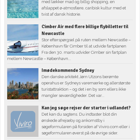
med lækker mad og billig shopping, en
afslappet ø-atmosfære, caribisk kultur med et
tvist af dansk historie.
Cimber Air med flere billige flybilletter til
Newcastle
Stor efterspørgsel på ruten mellem Newcastle –
København får Cimber til at udvide fartplanen
Fra den 30. marts udvider Cimber sin fartplan
mellem Newcastle – København...
Imødekommende Sydney
Den danske arkitekt Jørn Utzons berømte
operahus er Sydneys varemærke og allerstørste
turistattraktion – og det i en by som ellers ikke
mangler seværdigheder. Det var...
Kan jeg søge rejser der starter i udlandet?
Det kan du sagtens. Du indtaster blot din
ønskede afrejseby og ankomstby i
søgeformularen på forsiden af Viviro.com eller i
søgeformularen øverst på de øvrige sider.