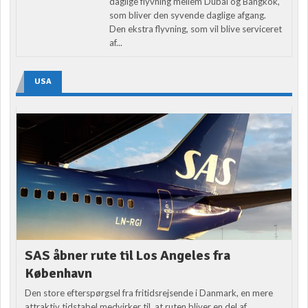
daglige flyvning mellem Dubai og Bangkok,
som bliver den syvende daglige afgang.
Den ekstra flyvning, som vil blive serviceret
af...
USA
SAS åbner rute til Los Angeles fra
København
Den store efterspørgsel fra fritidsrejsende i Danmark, en mere
attraktiv tidstabel medvirker til, at ruten bliver en del af