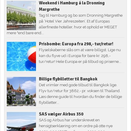
Weekend i Hamburg á la Dronning
Margrethe
Tag til Hamburg og bo som Dronning Margrethe
på ‘Hotel Vier Jahreszeiten’. Et af Europas
allerfineste hoteller, hvor et ophold er MEGET
mere "end bare end...
Prisbombe: Europa fra 298,- tur/retur!
Flyselskaberne slås om at være billigst. Lige nu
kan du flyve ud i Europa for bare kr. 298,-
tur/retur! Hele Europa er på tilbud og priserne...
Billige flybilletter til Bangkok
Det vrimler med gode tilbud til Bangkok lige.
Flyv tur/retur for 3862,- pr. voksen til Thailand.
Læs denne guide til hvordan du finder de billige
flybilletter...
SAS vælger Airbus 350
SAS og Airbus har underskrevet en
hensigtserklæring om en ordre på otte nye