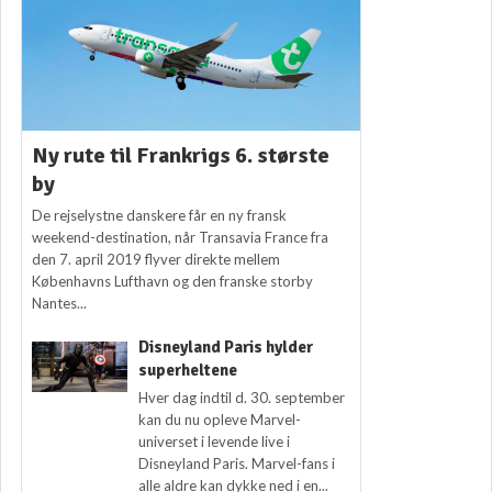
Ny rute til Frankrigs 6. største
by
De rejselystne danskere får en ny fransk
weekend-destination, når Transavia France fra
den 7. april 2019 flyver direkte mellem
Københavns Lufthavn og den franske storby
Nantes...
Disneyland Paris hylder
superheltene
Hver dag indtil d. 30. september
kan du nu opleve Marvel-
universet i levende live i
Disneyland Paris. Marvel-fans i
alle aldre kan dykke ned i en...