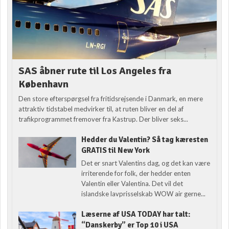
SAS åbner rute til Los Angeles fra
København
Den store efterspørgsel fra fritidsrejsende i Danmark, en mere
attraktiv tidstabel medvirker til, at ruten bliver en del af
trafikprogrammet fremover fra Kastrup. Der bliver seks...
Hedder du Valentin? Så tag kæresten
GRATIS til New York
Det er snart Valentins dag, og det kan være
irriterende for folk, der hedder enten
Valentin eller Valentina. Det vil det
islandske lavprisselskab WOW air gerne...
Læserne af USA TODAY har talt:
“Danskerby” er Top 10 i USA