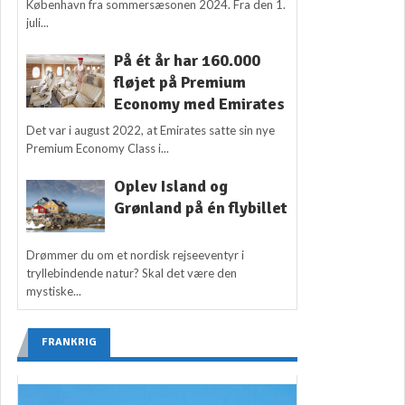
København fra sommersæsonen 2024. Fra den 1.
juli...
På ét år har 160.000
fløjet på Premium
Economy med Emirates
Det var i august 2022, at Emirates satte sin nye
Premium Economy Class i...
Oplev Island og
Grønland på én flybillet
Drømmer du om et nordisk rejseeventyr i
tryllebindende natur? Skal det være den
mystiske...
FRANKRIG