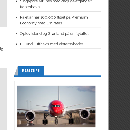
Singapore Airlines med daglige afgange til
København
På ét år har 160.000 fløjet på Premium
Economy med Emirates
Oplev Island og Grønland på én flybillet
Billund Lufthavn med vinternyheder
ig
REJSETIPS