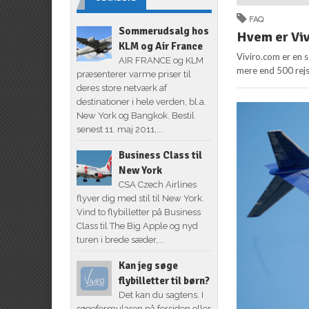
FAQ
Sommerudsalg hos
Hvem er Vi
KLM og Air France
Viviro.com er en s
AIR FRANCE og KLM
mere end 500 rejs
præsenterer varme priser til
deres store netværk af
destinationer i hele verden, bl.a.
New York og Bangkok. Bestil
senest 11. maj 2011,...
Business Class til
New York
CSA Czech Airlines
flyver dig med stil til New York.
Vind to flybilletter på Business
Class til The Big Apple og nyd
turen i brede sæder,...
Kan jeg søge
flybilletter til børn?
Det kan du sagtens. I
søgeformularen på forsiden eller