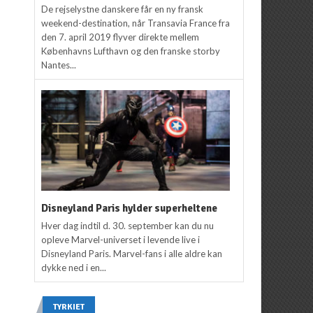
De rejselystne danskere får en ny fransk
weekend-destination, når Transavia France fra
den 7. april 2019 flyver direkte mellem
Københavns Lufthavn og den franske storby
Nantes...
Disneyland Paris hylder superheltene
Hver dag indtil d. 30. september kan du nu
opleve Marvel-universet i levende live i
Disneyland Paris. Marvel-fans i alle aldre kan
dykke ned i en...
TYRKIET