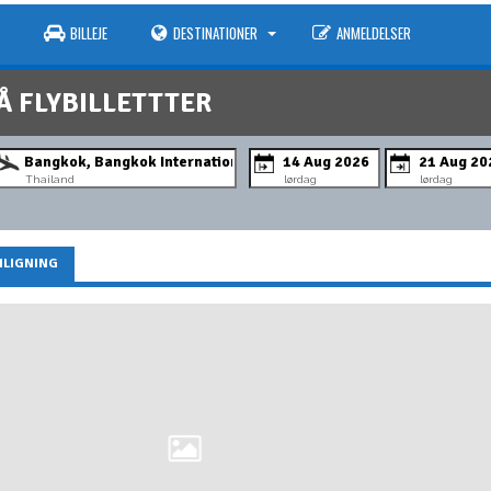
BILLEJE
DESTINATIONER
ANMELDELSER
Å FLYBILLETTTER
Thailand
lørdag
lørdag
LIGNING