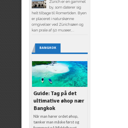
Zürich er en gammel
by, som daterer sig
helt tilbage til Romertiden. Byen
er placeret i naturskønne
omgivelser ved Zürichsøen og
kan prale af 50 museer,...
BANGKOK
Guide: Tag på det
ultimative øhop nær
Bangkok
Når man hører ordet øhop,
tænker man måske først og
fremmest på Middelhavet.