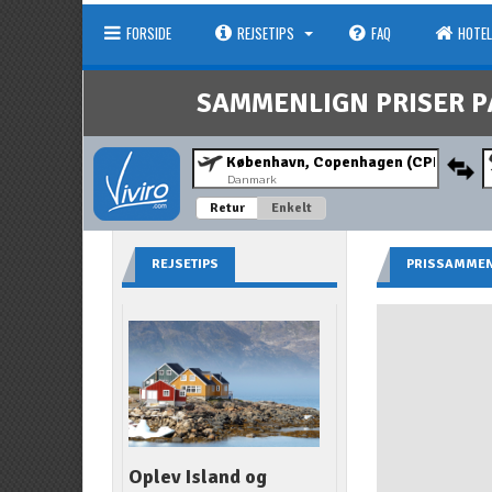
FORSIDE
REJSETIPS
FAQ
HOTEL
SAMMENLIGN PRISER P
Danmark
Retur
Enkelt
REJSETIPS
PRISSAMMEN
Oplev Island og