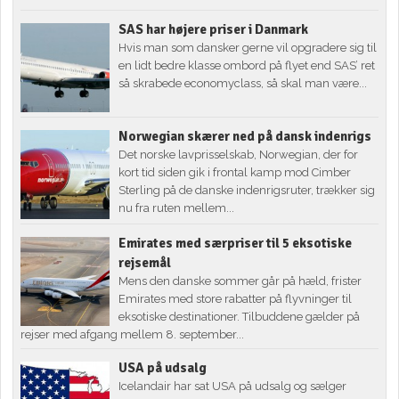
SAS har højere priser i Danmark
Hvis man som dansker gerne vil opgradere sig til
en lidt bedre klasse ombord på flyet end SAS’ ret
så skrabede economyclass, så skal man være...
Norwegian skærer ned på dansk indenrigs
Det norske lavprisselskab, Norwegian, der for
kort tid siden gik i frontal kamp mod Cimber
Sterling på de danske indenrigsruter, trækker sig
nu fra ruten mellem...
Emirates med særpriser til 5 eksotiske
rejsemål
Mens den danske sommer går på hæld, frister
Emirates med store rabatter på flyvninger til
eksotiske destinationer. Tilbuddene gælder på
rejser med afgang mellem 8. september...
USA på udsalg
Icelandair har sat USA på udsalg og sælger