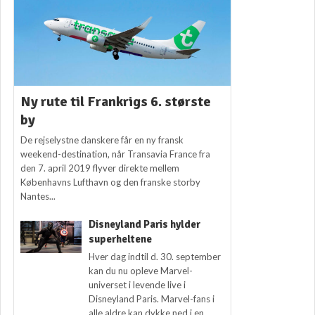
Ny rute til Frankrigs 6. største
by
De rejselystne danskere får en ny fransk
weekend-destination, når Transavia France fra
den 7. april 2019 flyver direkte mellem
Københavns Lufthavn og den franske storby
Nantes...
Disneyland Paris hylder
superheltene
Hver dag indtil d. 30. september
kan du nu opleve Marvel-
universet i levende live i
Disneyland Paris. Marvel-fans i
alle aldre kan dykke ned i en...