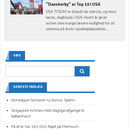
“Danskerby” er Top 10 i USA
USA TODAY er blandt de største, og mest
læste, dagblade i USA. Hvert år giver
avisen sine mange læsere mulighed for at
stemme på årets rejsehøjdepunkter...
SØG
SENESTE INDLÆG
Norwegian lancerer ny bonus: Spenn
Singapore Airlines med daglige afgange til
København
På ét år har 160.000 fløjet på Premium