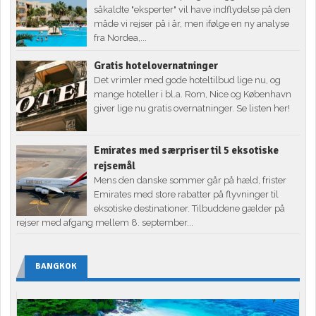
såkaldte "eksperter" vil have indflydelse på den
måde vi rejser på i år, men ifølge en ny analyse
fra Nordea,...
Gratis hotelovernatninger
Det vrimler med gode hoteltilbud lige nu, og
mange hoteller i bl.a. Rom, Nice og København
giver lige nu gratis overnatninger. Se listen her!
Emirates med særpriser til 5 eksotiske
rejsemål
Mens den danske sommer går på hæld, frister
Emirates med store rabatter på flyvninger til
eksotiske destinationer. Tilbuddene gælder på
rejser med afgang mellem 8. september...
BANGKOK