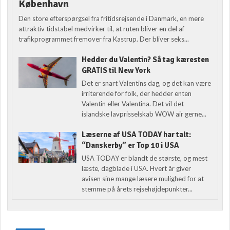
København
Den store efterspørgsel fra fritidsrejsende i Danmark, en mere
attraktiv tidstabel medvirker til, at ruten bliver en del af
trafikprogrammet fremover fra Kastrup. Der bliver seks...
Hedder du Valentin? Så tag kæresten
GRATIS til New York
Det er snart Valentins dag, og det kan være
irriterende for folk, der hedder enten
Valentin eller Valentina. Det vil det
islandske lavprisselskab WOW air gerne...
Læserne af USA TODAY har talt:
“Danskerby” er Top 10 i USA
USA TODAY er blandt de største, og mest
læste, dagblade i USA. Hvert år giver
avisen sine mange læsere mulighed for at
stemme på årets rejsehøjdepunkter...