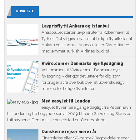
UDVALGTE
Lavprisfly til Ankara og Istanbul
AnadoluJet starter lavprisrute fra København til
Tyrkiet. Det vil give masser af billige flybilletter til
Ankara og Istanbul. AnadoluJet er Star Alliance-
medlemmet Turkish Airlines’ bud på...
Viviro.com er Danmarks nye flysøgning
Velkommen til Viviro.com – Danmark nye
flysøgning – der gør det lettere for dig som
forbruger at få overblik over et uoverskueligt
marked for billige flybilletter....
Med easyJet til London
easyJet flyver flere gange dagligt fra København
til London og fra begyndelsen af 2009 til både Gatwick og Stansted
lufthavnene. Den britiske hovedstad er således aldrig...
Danskerne rejser mere i år
Finanskrise eller SP-penge? Begge dele mener