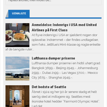
UDVALGTE
Anmeldelse: Indenrigs i USA med United
Airlines på First Class
At flyve indenrigs i USA er sjældent nogen stor
oplevelse. Indrømmet – der findes undtagelser,
som f.eks. JetBlue’s Mint-klasse og nogle enkelte
af de længste ruter...
Lufthansa dumper priserne
Lufthansa dumper priserne i en hidtil uhørt grad.
Bangkok 3699,-. Beijing 2949,-. Johannesburg
2599,-. Dubai 2199,-. Las Vegas 3700,-. Mexico
City 3679,-. Shanghai 2949,-.
Det bedste af Seattle
Åbnet i 1924 og her 90 år senere stadig et helt
særlig sted at indlogere sig. Seattles mest
ikoniske hotel hedder “Fairmont Olympic Hotel”.
Lad det...