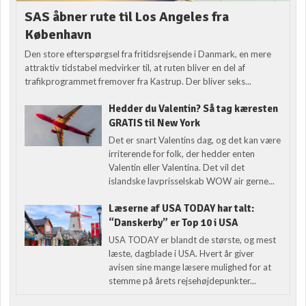
SAS åbner rute til Los Angeles fra
København
Den store efterspørgsel fra fritidsrejsende i Danmark, en mere
attraktiv tidstabel medvirker til, at ruten bliver en del af
trafikprogrammet fremover fra Kastrup. Der bliver seks...
Hedder du Valentin? Så tag kæresten
GRATIS til New York
Det er snart Valentins dag, og det kan være
irriterende for folk, der hedder enten
Valentin eller Valentina. Det vil det
islandske lavprisselskab WOW air gerne...
Læserne af USA TODAY har talt:
“Danskerby” er Top 10 i USA
USA TODAY er blandt de største, og mest
læste, dagblade i USA. Hvert år giver
avisen sine mange læsere mulighed for at
stemme på årets rejsehøjdepunkter...