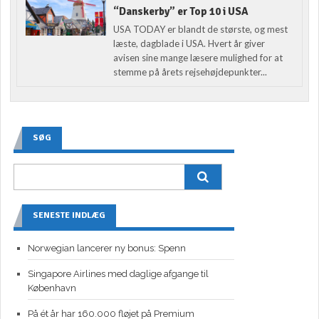
“Danskerby” er Top 10 i USA
USA TODAY er blandt de største, og mest
læste, dagblade i USA. Hvert år giver
avisen sine mange læsere mulighed for at
stemme på årets rejsehøjdepunkter...
SØG
SENESTE INDLÆG
Norwegian lancerer ny bonus: Spenn
Singapore Airlines med daglige afgange til
København
På ét år har 160.000 fløjet på Premium