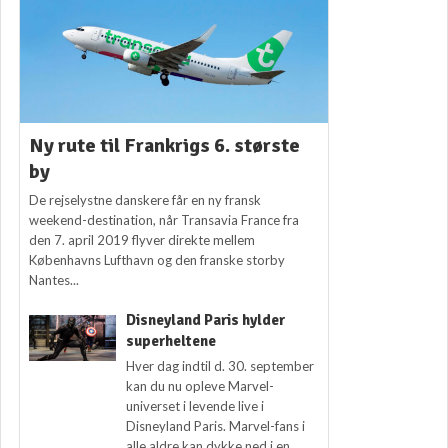
Ny rute til Frankrigs 6. største
by
De rejselystne danskere får en ny fransk
weekend-destination, når Transavia France fra
den 7. april 2019 flyver direkte mellem
Københavns Lufthavn og den franske storby
Nantes...
Disneyland Paris hylder
superheltene
Hver dag indtil d. 30. september
kan du nu opleve Marvel-
universet i levende live i
Disneyland Paris. Marvel-fans i
alle aldre kan dykke ned i en...