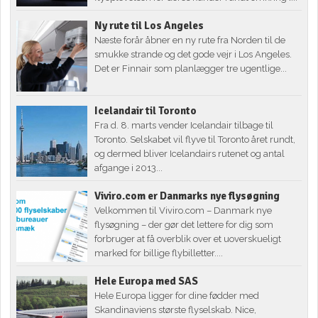
Ny rute til Los Angeles
Næste forår åbner en ny rute fra Norden til de
smukke strande og det gode vejr i Los Angeles.
Det er Finnair som planlægger tre ugentlige...
Icelandair til Toronto
Fra d. 8. marts vender Icelandair tilbage til
Toronto. Selskabet vil flyve til Toronto året rundt,
og dermed bliver Icelandairs rutenet og antal
afgange i 2013...
Viviro.com er Danmarks nye flysøgning
Velkommen til Viviro.com – Danmark nye
flysøgning – der gør det lettere for dig som
forbruger at få overblik over et uoverskueligt
marked for billige flybilletter....
Hele Europa med SAS
Hele Europa ligger for dine fødder med
Skandinaviens største flyselskab. Nice,