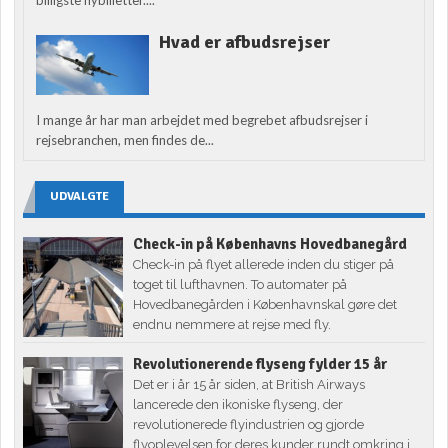
Hvad er afbudsrejser
I mange år har man arbejdet med begrebet afbudsrejser i
rejsebranchen, men findes de...
UDVALGTE
Check-in på Københavns Hovedbanegård
Check-in på flyet allerede inden du stiger på
toget til lufthavnen. To automater på
Hovedbanegården i Københavnskal gøre det
endnu nemmere at rejse med fly.
Revolutionerende flyseng fylder 15 år
Det er i år 15 år siden, at British Airways
lancerede den ikoniske flyseng, der
revolutionerede flyindustrien og gjorde
flyoplevelsen for deres kunder rundt omkring i...