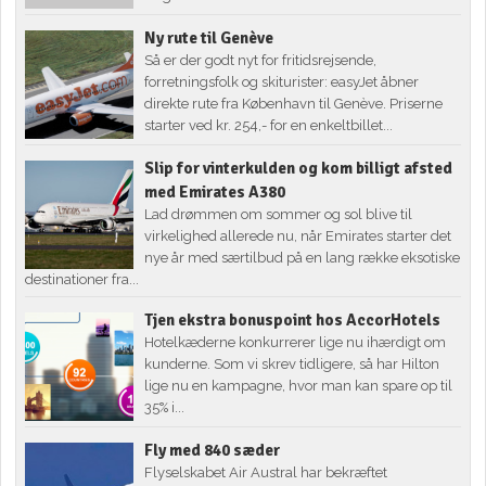
Ny rute til Genève
Så er der godt nyt for fritidsrejsende,
forretningsfolk og skiturister: easyJet åbner
direkte rute fra København til Genève. Priserne
starter ved kr. 254,- for en enkeltbillet...
Slip for vinterkulden og kom billigt afsted
med Emirates A380
Lad drømmen om sommer og sol blive til
virkelighed allerede nu, når Emirates starter det
nye år med særtilbud på en lang række eksotiske
destinationer fra...
Tjen ekstra bonuspoint hos AccorHotels
Hotelkæderne konkurrerer lige nu ihærdigt om
kunderne. Som vi skrev tidligere, så har Hilton
lige nu en kampagne, hvor man kan spare op til
35% i...
Fly med 840 sæder
Flyselskabet Air Austral har bekræftet