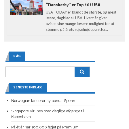
“Danskerby” er Top 10 i USA
USA TODAY er blandt de største, og mest
læste, dagblade i USA. Hvert år giver
avisen sine mange læsere mulighed for at
stemme på årets rejsehøjdepunkter...
SØG
SENESTE INDLÆG
Norwegian lancerer ny bonus: Spenn
Singapore Airlines med daglige afgange til
København
På ét år har 160.000 fløjet på Premium