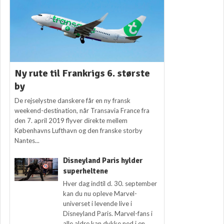
Ny rute til Frankrigs 6. største
by
De rejselystne danskere får en ny fransk
weekend-destination, når Transavia France fra
den 7. april 2019 flyver direkte mellem
Københavns Lufthavn og den franske storby
Nantes...
Disneyland Paris hylder
superheltene
Hver dag indtil d. 30. september
kan du nu opleve Marvel-
universet i levende live i
Disneyland Paris. Marvel-fans i
alle aldre kan dykke ned i en...