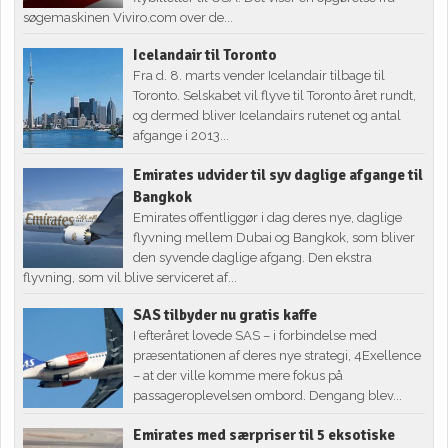
søgemaskinen Viviro.com over de...
Icelandair til Toronto
Fra d. 8. marts vender Icelandair tilbage til
Toronto. Selskabet vil flyve til Toronto året rundt,
og dermed bliver Icelandairs rutenet og antal
afgange i 2013...
Emirates udvider til syv daglige afgange til
Bangkok
Emirates offentliggør i dag deres nye, daglige
flyvning mellem Dubai og Bangkok, som bliver
den syvende daglige afgang. Den ekstra
flyvning, som vil blive serviceret af...
SAS tilbyder nu gratis kaffe
I efteråret lovede SAS – i forbindelse med
præsentationen af deres nye strategi, 4Exellence
– at der ville komme mere fokus på
passageroplevelsen ombord. Dengang blev...
Emirates med særpriser til 5 eksotiske