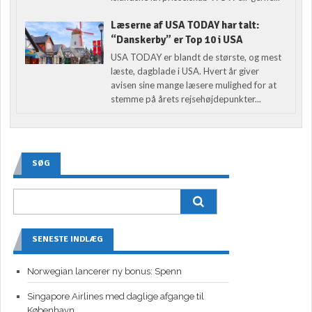
Læserne af USA TODAY har talt:
“Danskerby” er Top 10 i USA
USA TODAY er blandt de største, og mest
læste, dagblade i USA. Hvert år giver
avisen sine mange læsere mulighed for at
stemme på årets rejsehøjdepunkter...
SØG
SENESTE INDLÆG
Norwegian lancerer ny bonus: Spenn
Singapore Airlines med daglige afgange til
København