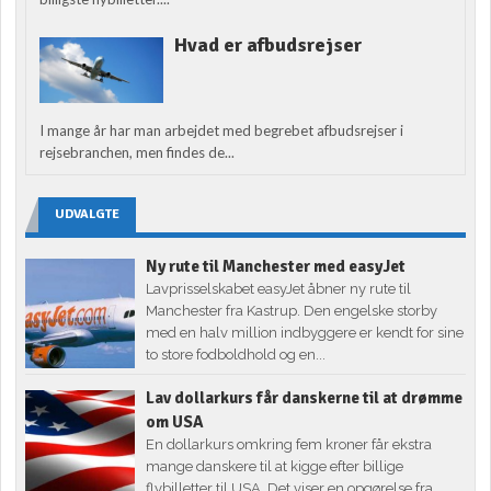
Hvad er afbudsrejser
I mange år har man arbejdet med begrebet afbudsrejser i
rejsebranchen, men findes de...
UDVALGTE
Ny rute til Manchester med easyJet
Lavprisselskabet easyJet åbner ny rute til
Manchester fra Kastrup. Den engelske storby
med en halv million indbyggere er kendt for sine
to store fodboldhold og en...
Lav dollarkurs får danskerne til at drømme
om USA
En dollarkurs omkring fem kroner får ekstra
mange danskere til at kigge efter billige
flybilletter til USA. Det viser en opgørelse fra