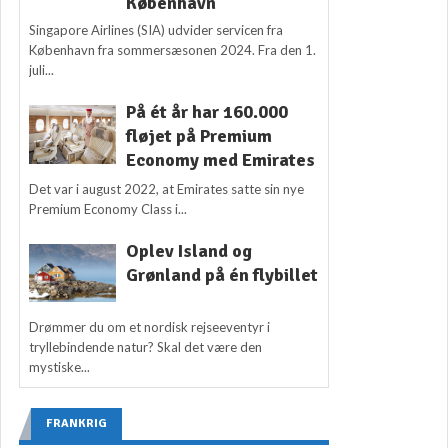
København
Singapore Airlines (SIA) udvider servicen fra
København fra sommersæsonen 2024. Fra den 1.
juli...
På ét år har 160.000
fløjet på Premium
Economy med Emirates
Det var i august 2022, at Emirates satte sin nye
Premium Economy Class i...
Oplev Island og
Grønland på én flybillet
Drømmer du om et nordisk rejseeventyr i
tryllebindende natur? Skal det være den
mystiske...
FRANKRIG